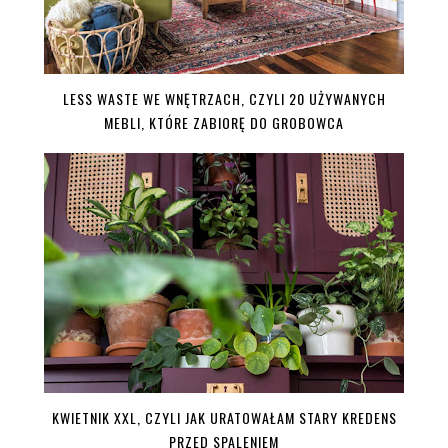
LESS WASTE WE WNĘTRZACH, CZYLI 20 UŻYWANYCH
MEBLI, KTÓRE ZABIORĘ DO GROBOWCA
KWIETNIK XXL, CZYLI JAK URATOWAŁAM STARY KREDENS
PRZED SPALENIEM