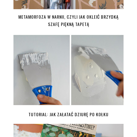
METAMORFOZA W NARNII, CZYLI JAK OKLEIĆ BRZYDKĄ
SZAFĘ PIĘKNĄ TAPETĄ
TUTORIAL: JAK ZAŁATAĆ DZIURĘ PO KOŁKU