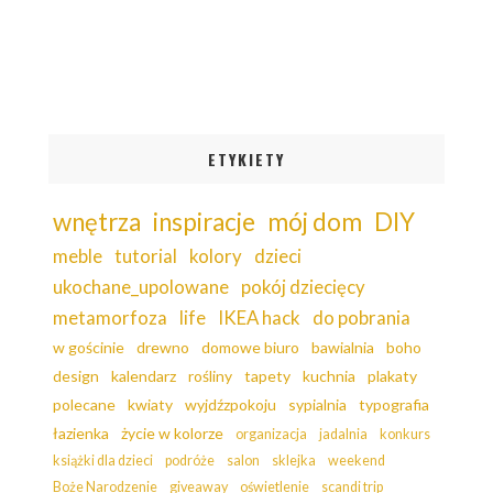
ETYKIETY
wnętrza
inspiracje
mój dom
DIY
meble
tutorial
kolory
dzieci
ukochane_upolowane
pokój dziecięcy
metamorfoza
life
IKEA hack
do pobrania
w gościnie
drewno
domowe biuro
bawialnia
boho
design
kalendarz
rośliny
tapety
kuchnia
plakaty
polecane
kwiaty
wyjdźzpokoju
sypialnia
typografia
łazienka
życie w kolorze
organizacja
jadalnia
konkurs
książki dla dzieci
podróże
salon
sklejka
weekend
Boże Narodzenie
giveaway
oświetlenie
scandi trip