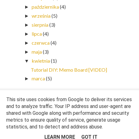
października
(4)
►
września
(5)
►
sierpnia
(3)
►
lipca
(4)
►
czerwca
(4)
►
maja
(3)
►
kwietnia
(1)
▼
Tutorial DIY: Memo Board [VIDEO]
marca
(5)
►
This site uses cookies from Google to deliver its services
and to analyze traffic. Your IP address and user-agent are
shared with Google along with performance and security
metrics to ensure quality of service, generate usage
statistics, and to detect and address abuse.
Opiekun bloga:
WebLove.PL
. Wszelkie prawa zastrzeżone. Kasia Sojka.
LEARN MORE
GOT IT
NA GÓRĘ