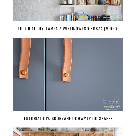
TUTORIAL DIY: LAMPA Z WIKLINOWEGO KOSZA [VIDEO]
TUTORIAL DIY: SKÓRZANE UCHWYTY DO SZAFEK