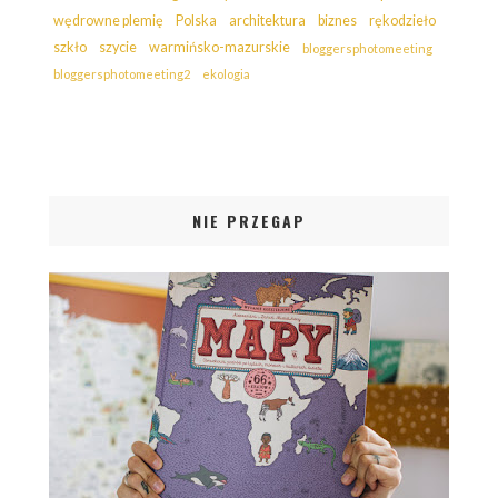
wędrowne plemię
Polska
architektura
biznes
rękodzieło
szkło
szycie
warmińsko-mazurskie
bloggersphotomeeting
bloggersphotomeeting2
ekologia
NIE PRZEGAP