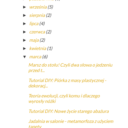
września
(5)
►
sierpnia
(2)
►
lipca
(4)
►
czerwca
(2)
►
maja
(2)
►
kwietnia
(1)
►
marca
(6)
▼
Marsz do stołu! Czyli dwa słowa o jedzeniu
przed t...
Tutorial DIY: Piórka z masy plastycznej -
dekoracj...
Teoria ewolucji, czyli komu i dlaczego
wyrosły nóżki
Tutorial DIY: Nowe życie starego abażura
Jadalnia w salonie - metamorfoza z użyciem
tapety