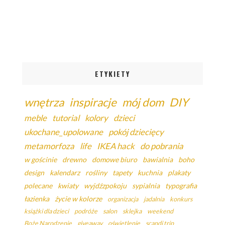
ETYKIETY
wnętrza
inspiracje
mój dom
DIY
meble
tutorial
kolory
dzieci
ukochane_upolowane
pokój dziecięcy
metamorfoza
life
IKEA hack
do pobrania
w gościnie
drewno
domowe biuro
bawialnia
boho
design
kalendarz
rośliny
tapety
kuchnia
plakaty
polecane
kwiaty
wyjdźzpokoju
sypialnia
typografia
łazienka
życie w kolorze
organizacja
jadalnia
konkurs
książki dla dzieci
podróże
salon
sklejka
weekend
Boże Narodzenie
giveaway
oświetlenie
scandi trip