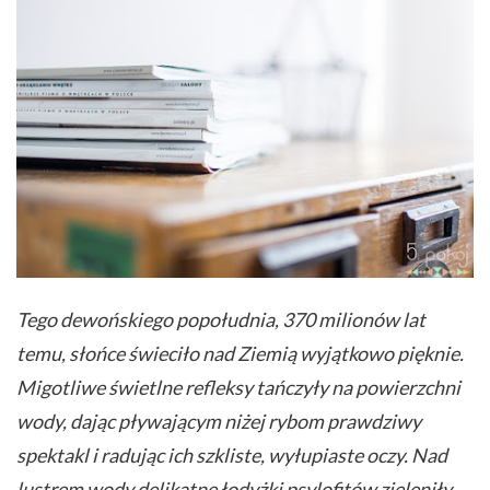
Tego dewońskiego popołudnia, 370 milionów lat
temu, słońce świeciło nad Ziemią wyjątkowo pięknie.
Migotliwe świetlne refleksy tańczyły na powierzchni
wody, dając pływającym niżej rybom prawdziwy
spektakl i radując ich szkliste, wyłupiaste oczy. Nad
lustrem wody delikatne łodyżki psylofitów zieleniły