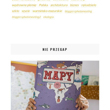
wędrowne plemię
Polska
architektura
biznes
rękodzieło
szkło
szycie
warmińsko-mazurskie
bloggersphotomeeting
bloggersphotomeeting2
ekologia
NIE PRZEGAP