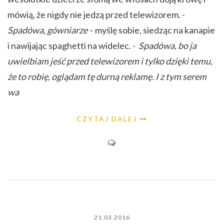
mówią, że nigdy nie jedzą przed telewizorem. -
Spadówa, gówniarze -
myślę sobie, siedząc na kanapie
i nawijając spaghetti na widelec. -
Spadówa, bo ja
uwielbiam jeść przed telewizorem i tylko dzięki temu,
że to robię, oglądam tę durną reklamę. I z tym serem
wa
CZYTAJ DALEJ
21.03.2016