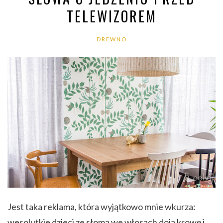
TELEWIZOREM
DREWNO
Jest taka reklama, która wyjątkowo mnie wkurza:
wesolutkie dzieci ze słomą we włosach doją krowę i