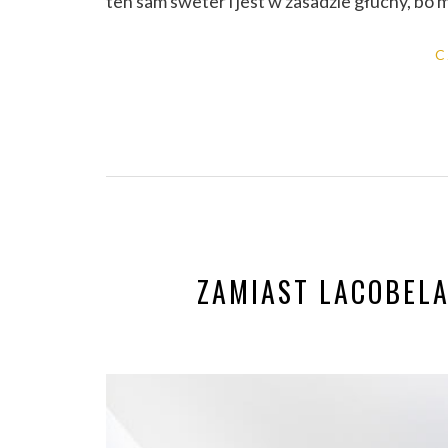
ten sam sweter i jest w zasadzie głuchy, bo 
C
ZAMIAST LACOBELA