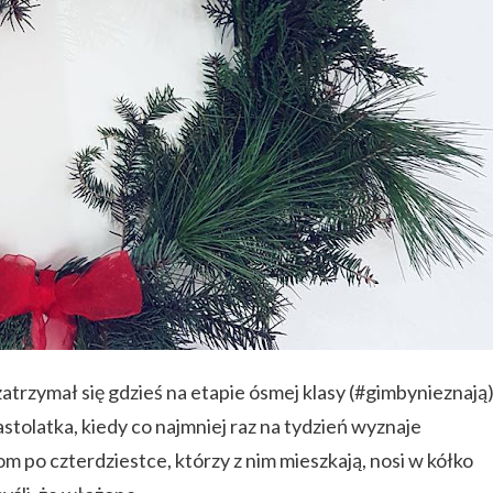
rzymał się gdzieś na etapie ósmej klasy (#gimbynieznają)
astolatka, kiedy co najmniej raz na tydzień wyznaje
 po czterdziestce, którzy z nim mieszkają, nosi w kółko