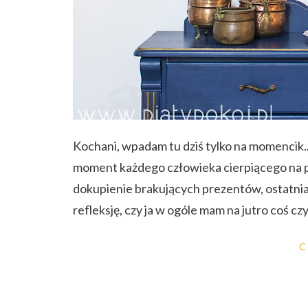
Kochani, wpadam tu dziś tylko na momencik..
moment każdego człowieka cierpiącego na p
dokupienie brakujących prezentów, ostatnia 
refleksję, czy ja w ogóle mam na jutro coś c
C