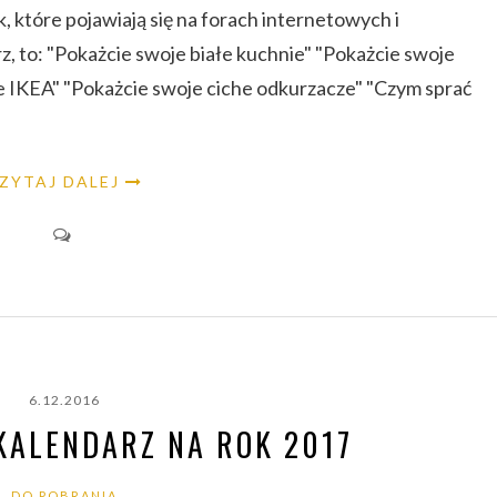
k, które pojawiają się na forach internetowych i
 to: "Pokażcie swoje białe kuchnie" "Pokażcie swoje
e IKEA" "Pokażcie swoje ciche odkurzacze" "Czym sprać
ZYTAJ DALEJ
6.12.2016
KALENDARZ NA ROK 2017
DO POBRANIA