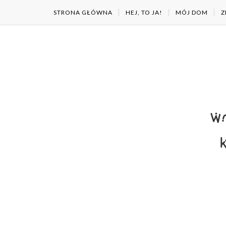
STRONA GŁÓWNA
HEJ, TO JA!
MÓJ DOM
Z