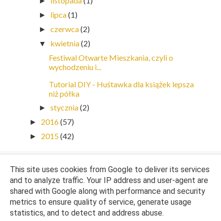
listopada
(1)
►
lipca
(1)
►
czerwca
(2)
►
kwietnia
(2)
▼
Festiwal Otwarte Mieszkania, czyli o
wychodzeniu i...
Tutorial DIY - Huśtawka dla książek lepsza
niż półka
stycznia
(2)
►
2016
(57)
►
2015
(42)
►
This site uses cookies from Google to deliver its services
and to analyze traffic. Your IP address and user-agent are
shared with Google along with performance and security
metrics to ensure quality of service, generate usage
statistics, and to detect and address abuse.
Opiekun bloga:
WebLove.PL
. Wszelkie prawa zastrzeżone. Kasia Sojka.