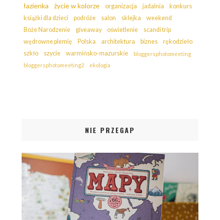
łazienka
życie w kolorze
organizacja
jadalnia
konkurs
książki dla dzieci
podróże
salon
sklejka
weekend
Boże Narodzenie
giveaway
oświetlenie
scandi trip
wędrowne plemię
Polska
architektura
biznes
rękodzieło
szkło
szycie
warmińsko-mazurskie
bloggersphotomeeting
bloggersphotomeeting2
ekologia
NIE PRZEGAP