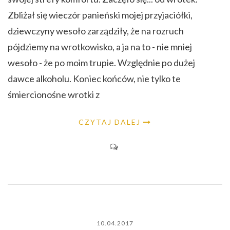
Zbliżał się wieczór panieński mojej przyjaciółki,
dziewczyny wesoło zarządziły, że na rozruch
pójdziemy na wrotkowisko, a ja na to - nie mniej
wesoło - że po moim trupie. Względnie po dużej
dawce alkoholu. Koniec końców, nie tylko te
śmiercionośne wrotki z
CZYTAJ DALEJ
10.04.2017