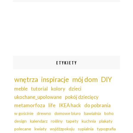
ETYKIETY
wnętrza
inspiracje
mój dom
DIY
meble
tutorial
kolory
dzieci
ukochane_upolowane
pokój dziecięcy
metamorfoza
life
IKEA hack
do pobrania
w gościnie
drewno
domowe biuro
bawialnia
boho
design
kalendarz
rośliny
tapety
kuchnia
plakaty
polecane
kwiaty
wyjdźzpokoju
sypialnia
typografia