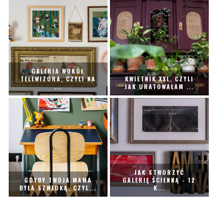
GALERIA WOKÓŁ
TELEWIZORA, CZYLI NA
KWIETNIK XXL, CZYLI
...
JAK URATOWAŁAM ...
JAK STWORZYĆ
GDYBY TWOJA MAMA
GALERIĘ ŚCIENNĄ - 12
BYŁA SZWEDKĄ, CZYL...
K...