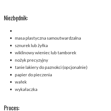
Niezbędnik:
masa plastyczna samoutwardzalna
sznurek lub żyłka
wiklinowy wieniec lub tamborek
nożyk precyzyjny
tanie lakiery do paznokci (opcjonalnie)
papier do pieczenia
wałek
wykałaczka
Proces: