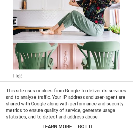
Hej!
Miło, że jesteś. Rozgość się w Piątym Pokoju i
This site uses cookies from Google to deliver its services
pozwól, że pokażę Ci, jak świetnie można się bawić,
and to analyze traffic. Your IP address and user-agent are
urządzając mieszkanie. Wystarczy odrobina odwagi,
shared with Google along with performance and security
szczypta polotu, chęć eksperymentowania i... nieco
metrics to ensure quality of service, generate usage
luźniejsza guma w majtkach.
statistics, and to detect and address abuse.
LEARN MORE
GOT IT
Aha, najpierw przełknij tę kawę. Nie zwracam