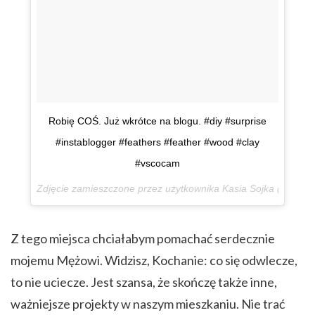
Robię COŚ. Już wkrótce na blogu. #diy #surprise
#instablogger #feathers #feather #wood #clay
#vscocam
Zdjęcie zamieszczone przez użytkownika Kasia Sojka (@piaty
Z tego miejsca chciałabym pomachać serdecznie
mojemu Mężowi. Widzisz, Kochanie: co się odwlecze,
to nie uciecze. Jest szansa, że skończę także inne,
ważniejsze projekty w naszym mieszkaniu. Nie trać