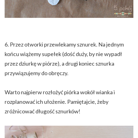
6. Przez otworki przewlekamy sznurek. Na jednym
końcu wiążemy supełek (dość duży, by nie wypadł
przez dziurkę w piórze), a drugi koniec sznurka
przywiązujemy do obręczy.
Warto najpierw rozłożyć piórka wokół wianka i
rozplanować ich ułożenie. Pamiętajcie, żeby
zróżnicować długość sznurków!