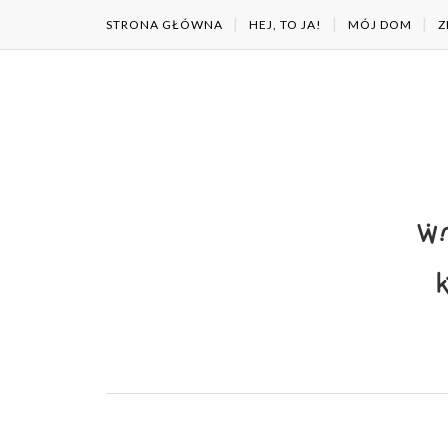
STRONA GŁÓWNA
HEJ, TO JA!
MÓJ DOM
Z