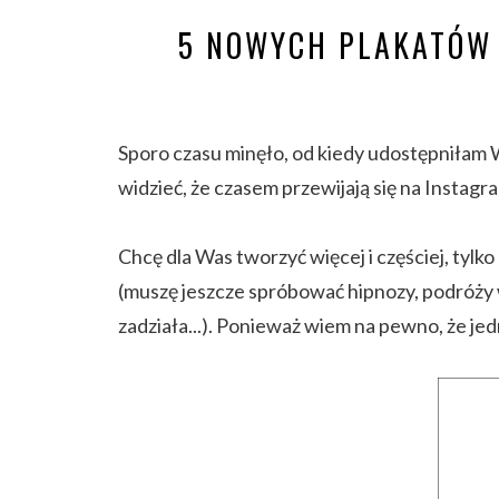
5 NOWYCH PLAKATÓW 
Sporo czasu minęło, od kiedy udostępniłam 
widzieć, że czasem przewijają się na Instagr
Chcę dla Was tworzyć więcej i częściej, tylk
(muszę jeszcze spróbować hipnozy, podróży 
zadziała...). Ponieważ wiem na pewno, że je