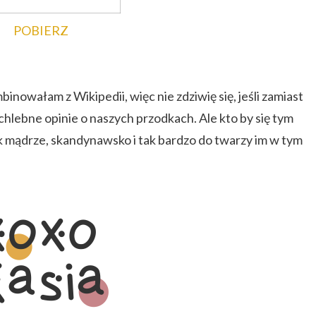
POBIERZ
inowałam z Wikipedii, więc nie zdziwię się, jeśli zamiast
hlebne opinie o naszych przodkach. Ale kto by się tym
k mądrze, skandynawsko i tak bardzo do twarzy im w tym