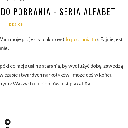
14.10.2015
DO POBRANIA - SERIA ALFABET
DESIGN
Wam moje projekty plakatów (
do pobrania tu
). Fajnie jest
amie.
o póki co moje usilne starania, by wydłużyć dobę, zawodzą
w czasie i twardych narkotyków - może coś w końcu
dnym z Waszych ulubieńców jest plakat Aa...