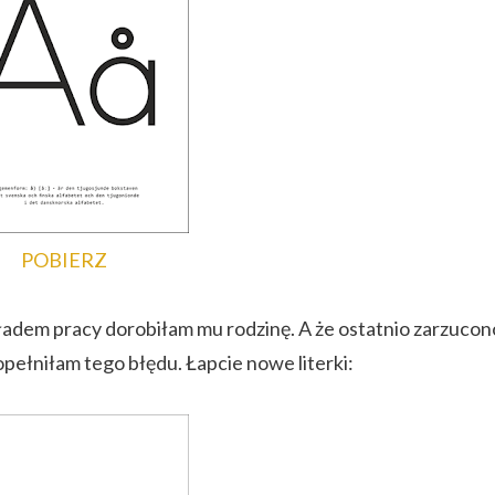
POBIERZ
akładem pracy dorobiłam mu rodzinę. A że ostatnio zarzucon
opełniłam tego błędu. Łapcie nowe literki: