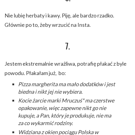
Nie lubię herbaty i kawy. Piję, ale bardzo rzadko.
Głównie po to, żeby wrzucić na Insta.
7.
Jestem ekstremalnie wrażliwa, potrafię płakać z byle
powodu. Płakałam już, bo:
Pizza margherita ma mało dodatków i jest
biedna i nikt jej nie wybiera.
Kocie żarcie marki Mruczuś* ma czerstwe
opakowanie, więc zapewne nikt go nie
kupuje, a Pan, który je produkuje, nie ma
za co wykarmić rodziny.
Widziana z okien pociągu Polska w