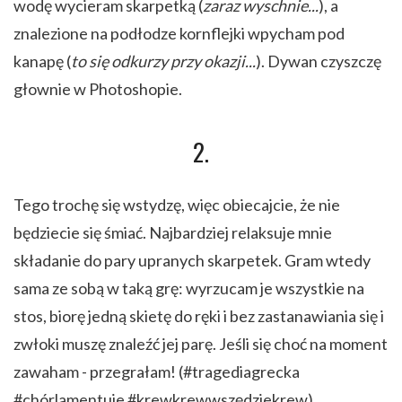
wodę wycieram skarpetką (
zaraz wyschnie...
), a
znalezione na podłodze kornflejki wpycham pod
kanapę (
to się odkurzy przy okazji...
). Dywan czyszczę
głownie w Photoshopie.
2.
Tego trochę się wstydzę, więc obiecajcie, że nie
będziecie się śmiać. Najbardziej relaksuje mnie
składanie do pary upranych skarpetek. Gram wtedy
sama ze sobą w taką grę: wyrzucam je wszystkie na
stos, biorę jedną skietę do ręki i bez zastanawiania się i
zwłoki muszę znaleźć jej parę. Jeśli się choć na moment
zawaham - przegrałam! (#tragediagrecka
#chórlamentuje #krewkrewwszędziekrew)