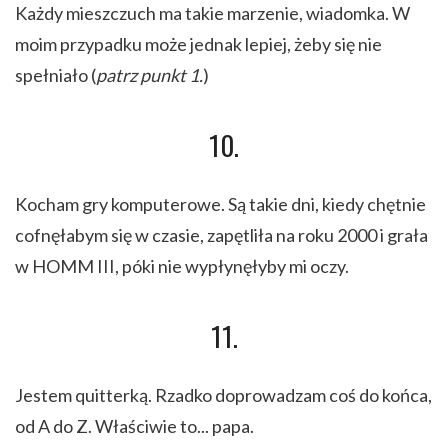
Każdy mieszczuch ma takie marzenie, wiadomka. W
moim przypadku może jednak lepiej, żeby się nie
spełniało (
patrz punkt 1.
)
10.
Kocham gry komputerowe. Są takie dni, kiedy chętnie
cofnęłabym się w czasie, zapętliła na roku 2000 i grała
w HOMM III, póki nie wypłynęłyby mi oczy.
11.
Jestem quitterką. Rzadko doprowadzam coś do końca,
od A do Z. Właściwie to... papa.