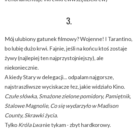
3.
Mój ulubiony gatunek filmowy? Wojenne! I Tarantino,
bo lubię dużo krwi. Fajnie, jeśli na końcu ktoś zostaje
żywy (najlepiej ten najprzystojniejszy), ale
niekoniecznie.
A kiedy Stary w delegacji... odpalam najgorsze,
najstraszliwsze wyciskacze łez, jakie widziało Kino.
Czułe słówka, Smażone zielone pomidory, Pamiętnik,
Stalowe Magnolie, Co się wydarzyło w Madison
County, Skrawki życia.
Tylko
Króla Lwa
nie tykam - zbyt hardkorowy.