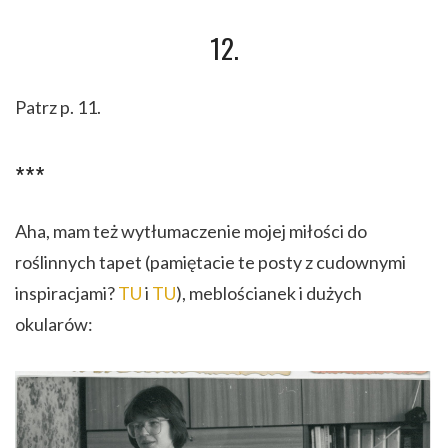
12.
Patrz p. 11.
***
Aha, mam też wytłumaczenie mojej miłości do
roślinnych tapet (pamiętacie te posty z cudownymi
inspiracjami?
TU
i
TU
), meblościanek i dużych
okularów: