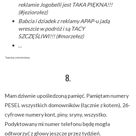
reklamie Jogobelli jest TAKA PIĘKNA!!!
(#jeziorołez)
Babcia i dziadek z reklamy APAP-u jadą
wreszcie w podróż i są TACY
SZCZĘŚLIWI!!! (#morzełez)
...
*
nazwa zmieniona
8.
Mam dziwnie upośledzoną pamięć. Pamiętam numery
PESEL wszystkich domowników (łącznie z kotem), 26-
cyfrowe numery kont, piny, sryny, wszystko.
Podyktowany mi numer telefonu będę mogła
odtworzyć z głowy jeszcze przez tydzień.