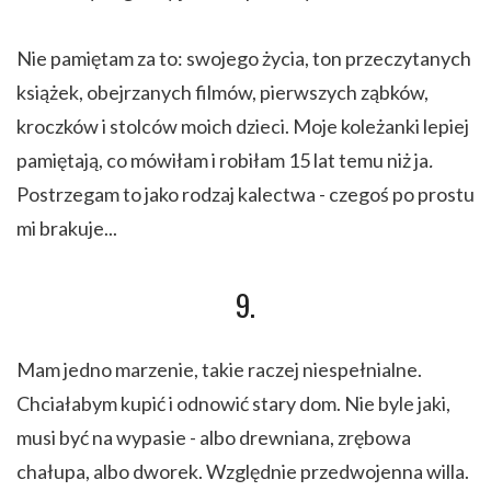
Nie pamiętam za to: swojego życia, ton przeczytanych
książek, obejrzanych filmów, pierwszych ząbków,
kroczków i stolców moich dzieci. Moje koleżanki lepiej
pamiętają, co mówiłam i robiłam 15 lat temu niż ja
.
Postrzegam to jako rodzaj kalectwa - czegoś po prostu
mi brakuje...
9.
Mam jedno marzenie, takie raczej niespełnialne.
Chciałabym kupić i odnowić stary dom. Nie byle jaki,
musi być na wypasie - albo drewniana, zrębowa
chałupa, albo dworek. Względnie przedwojenna willa.