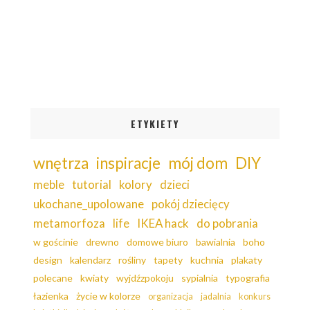
ETYKIETY
wnętrza
inspiracje
mój dom
DIY
meble
tutorial
kolory
dzieci
ukochane_upolowane
pokój dziecięcy
metamorfoza
life
IKEA hack
do pobrania
w gościnie
drewno
domowe biuro
bawialnia
boho
design
kalendarz
rośliny
tapety
kuchnia
plakaty
polecane
kwiaty
wyjdźzpokoju
sypialnia
typografia
łazienka
życie w kolorze
organizacja
jadalnia
konkurs