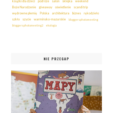
książki dla dzieci
podróże
salon
sklejka
weekend
Boże Narodzenie
giveaway
oświetlenie
scandi trip
wędrowne plemię
Polska
architektura
biznes
rękodzieło
szkło
szycie
warmińsko-mazurskie
bloggersphotomeeting
bloggersphotomeeting2
ekologia
NIE PRZEGAP