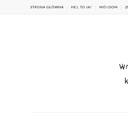
STRONA GŁÓWNA
HEJ, TO JA!
MÓJ DOM
Z