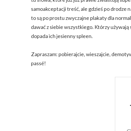
samoakceptacji treść, ale gdzieś po drodze 
to są po prostu zwyczajne plakaty dla normaln
dawać z siebie wszystkiego. Którzy używają
dopada ich jesienny spleen.
Zapraszam: pobierajcie, wieszajcie, demotywu
passé!