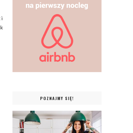
 i
ak
POZNAJMY SIĘ!