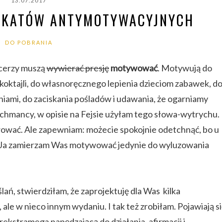
13.07.2017
LAKATÓW ANTYMOTYWACYJNYCH
DO POBRANIA
ncerzy muszą
wywierać presję
motywować
. Motywują
do
 koktajli, do własnoręcznego lepienia dzieciom zabawek, d
iami, do zaciskania pośladów i udawania, że ogarniamy
cy-schmancy, w opisie na Fejsie użyłam tego słowa-wytrychu.
ować. Ale zapewniam: możecie spokojnie odetchnąć, bo u
ek. Ja zamierzam Was motywować jedynie do wyluzowania
lań, stwierdziłam, że zaprojektuję dla Was kilka
 ale w nieco innym wydaniu. I tak też zrobiłam. Pojawiają s
erekstramega napędzającą do działania, afirmacji i