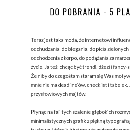
DO POBRANIA - 5 P
Teraz jest taka moda, że internetowi influe
odchudzania, do biegania, do picia zielonych
odchodzenia z korpo, do podążania za marzen
życie. Ja też, chcąc być trendi, dżezi i fan
Że niby do czegośtam staram się Was motyw
mnie nie ma deadline'ów, checklist i tabel
przysłowiowych majtów.
Płynąc na fali tych szalenie głębokich rozmyś
minimalistycznych grafik z piękną typografią,
tu słowa, które już już prawie zwiastują sup