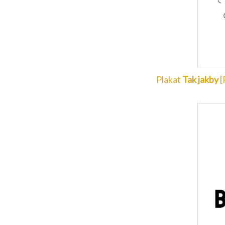
Plakat
Tak jakby
[