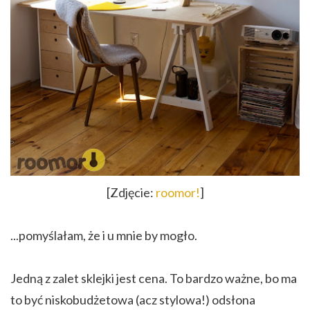
[Zdjęcie:
roomor!
]
...pomyślałam, że i u mnie by mogło.
Jedną z zalet sklejki jest cena. To bardzo ważne, bo ma
to być niskobudżetowa (acz stylowa!) odsłona