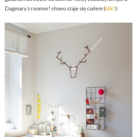
Dagmary z roomor! słowo staje się ciałem (
klik!
):