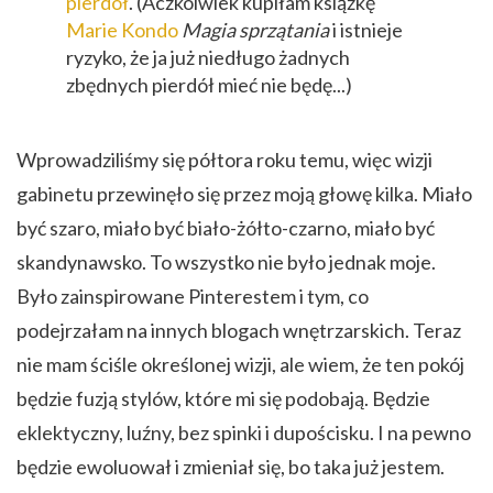
pierdół
. (Aczkolwiek kupiłam książkę
Marie Kondo
Magia sprzątania
i istnieje
ryzyko, że ja już niedługo żadnych
zbędnych pierdół mieć nie będę...)
Wprowadziliśmy się półtora roku temu, więc wizji
gabinetu przewinęło się przez moją głowę kilka. Miało
być szaro, miało być biało-żółto-czarno, miało być
skandynawsko. To wszystko nie było jednak moje.
Było zainspirowane Pinterestem i tym, co
podejrzałam na innych blogach wnętrzarskich. Teraz
nie mam ściśle określonej wizji, ale wiem, że ten pokój
będzie fuzją stylów, które mi się podobają. Będzie
eklektyczny, luźny, bez spinki i dupościsku. I na pewno
będzie ewoluował i zmieniał się, bo taka już jestem.