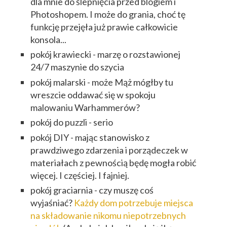
dla mnie do ślepnięcia przed blogiem i
Photoshopem. I może do grania, choć tę
funkcję przejęła już prawie całkowicie
konsola...
pokój krawiecki - marzę o rozstawionej
24/7 maszynie do szycia
pokój malarski - może Mąż mógłby tu
wreszcie oddawać się w spokoju
malowaniu Warhammerów?
pokój do puzzli - serio
pokój DIY - mając stanowisko z
prawdziwego zdarzenia i porządeczek w
materiałach z pewnością będę mogła robić
więcej. I częściej. I fajniej.
pokój graciarnia - czy muszę coś
wyjaśniać?
Każdy dom potrzebuje miejsca
na składowanie nikomu niepotrzebnych