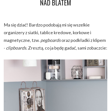
NAD BLATEM
Ma się dziać! Bardzo podobają mi się wszelkie
organizery z siatki, tablice kredowe, korkowe i
magnetyczne, tzw.
pegboards
oraz podkładki z klipem
-
clipboards.
Zresztą, co ja będę gadać, sami zobaczcie: