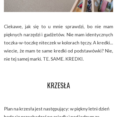
Ciekawe, jak się to u mnie sprawdzi, bo nie mam
pięknych narzędzi i gadżetów. Nie mam identycznych
toczka-w-toczkę niteczek w kolorach tęczy. A kredki...
wiecie, że mam te same kredki od podstawówki? Nie,
nie tej samej marki. TE. SAME. KREDKI.
KRZESŁA
Plan na krzesła jest następujący: w piękny letni dzień
będę się przechadzać po osiedlu i pod jednym ze