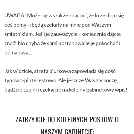
UWAGA! Może się wszakże zdarzyć, że krzesłom się
coś pomyli i będą czekały na mnie pod Waszym
śmietnikiem. Jeśli je zauważycie - koniecznie dajcie
znać! No chyba że sami postanowicie je pokochać i
odmalować.
Jak widzicie, strefa biurkowa zapowiada się dość
typowo-pinterestowo. Ale jeszcze Was zaskoczę,
bądźcie czujni i czekajcie na kolejny gabinetowy wpis!
ZAJRZYJCIE DO KOLEJNYCH POSTÓW O
NASZYM GABINECIE: