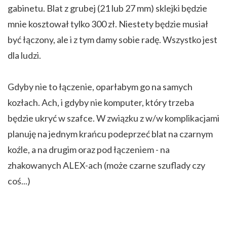
gabinetu. Blat z grubej (21 lub 27 mm) sklejki będzie
mnie kosztował tylko 300 zł. Niestety będzie musiał
być łączony, ale i z tym damy sobie radę. Wszystko jest
dla ludzi.
Gdyby nie to łączenie, oparłabym go na samych
kozłach. Ach, i gdyby nie komputer, który trzeba
będzie ukryć w szafce. W związku z w/w komplikacjami
planuję na jednym krańcu podeprzeć blat na czarnym
koźle, a na drugim oraz pod łączeniem - na
zhakowanych ALEX-ach (może czarne szuflady czy
coś...)