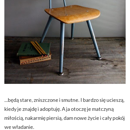
...będą stare, zniszczone i smutne. I bardzo się ucieszą,
kiedy je znajdę i adoptuję. A ja otoczę je matczyną
miłością, nakarmię piersią, dam nowe życie i cały pokój
we władanie.