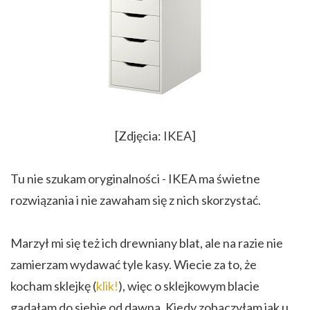
[Zdjęcia: IKEA]
Tu nie szukam oryginalności - IKEA ma świetne
rozwiązania i nie zawaham się z nich skorzystać.
Marzył mi się też ich drewniany blat, ale na razie nie
zamierzam wydawać tyle kasy. Wiecie za to, że
kocham sklejkę (
klik!
), więc o sklejkowym blacie
gadałam do siebie od dawna. Kiedy zobaczyłam jak u