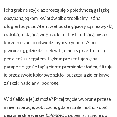
Ich zgrabne szyjki aż proszą się o pojedynczą gałązkę
obsypaną pąkami kwiatów albo tropikalny liść na
długiej łodydze. Ale nawet puste gąsiory są niezwykłą
ozdobą, nadającą wnętrzu klimat retro. Trącą nieco
kurzem i rzadko odwiedzanym strychem. Albo
piwniczką, gdzie dziadek w tajemnicy przed babcią
pędzi coś za regałem. Pięknie prezentują się na
parapecie, gdzie łapią ciepłe promienie słońca, filtrują
je przez swoje kolorowe szkło i puszczają zielonkawe
zajączki na ściany i podłogę.
Widzieliście je już może?
Przejrzyjcie wybrane przeze
mnie inspiracje, zobaczcie, gdzie i za ile można kupić
designerskie wersje
balonów
, a potem zajrzyjcie do