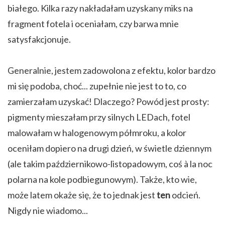
białego. Kilka razy nakładałam uzyskany miks na
fragment fotela i oceniałam, czy barwa mnie
satysfakcjonuje.
Generalnie, jestem zadowolona z efektu, kolor bardzo
mi się podoba, choć... zupełnie nie jest to to, co
zamierzałam uzyskać! Dlaczego? Powód jest prosty:
pigmenty mieszałam przy silnych LEDach, fotel
malowałam w halogenowym półmroku, a kolor
oceniłam dopiero na drugi dzień, w świetle dziennym
(ale takim październikowo-listopadowym, coś à la noc
polarna na kole podbiegunowym). Także, kto wie,
może latem okaże się, że to jednak jest
ten
odcień.
Nigdy nie wiadomo...