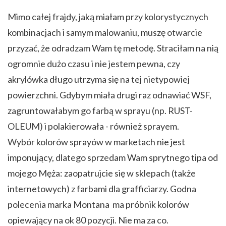
Mimo całej frajdy, jaką miałam przy kolorystycznych
kombinacjach i samym malowaniu, muszę otwarcie
przyzać, że odradzam Wam tę metodę. Straciłam na nią
ogromnie dużo czasu i nie jestem pewna, czy
akrylówka długo utrzyma się na tej nietypowiej
powierzchni. Gdybym miała drugi raz odnawiać WSF,
zagruntowałabym go farbą w sprayu (np. RUST-
OLEUM) i polakierowała - również sprayem.
Wybór kolorów sprayów w marketach nie jest
imponujący, dlatego sprzedam Wam sprytnego tipa od
mojego Męża: zaopatrujcie się w sklepach (także
internetowych) z farbami dla grafficiarzy. Godna
polecenia marka Montana ma próbnik kolorów
opiewający na ok 80 pozycji. Nie ma za co.