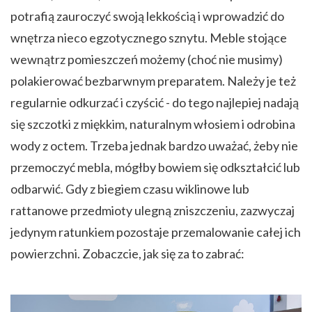
potrafią zauroczyć swoją lekkością i wprowadzić do
wnętrza nieco egzotycznego sznytu. Meble stojące
wewnątrz pomieszczeń możemy (choć nie musimy)
polakierować bezbarwnym preparatem. Należy je też
regularnie odkurzać i czyścić - do tego najlepiej nadają
się szczotki z miękkim, naturalnym włosiem i odrobina
wody z octem. Trzeba jednak bardzo uważać, żeby nie
przemoczyć mebla, mógłby bowiem się odkształcić lub
odbarwić. Gdy z biegiem czasu wiklinowe lub
rattanowe przedmioty ulegną zniszczeniu, zazwyczaj
jedynym ratunkiem pozostaje przemalowanie całej ich
powierzchni. Zobaczcie, jak się za to zabrać: