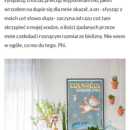
wrzodem na dupie się dla mnie okazał, a on - słysząc z
moich ust słowo
dupa
- zaczyna od razu coś tam
skrzypieć o mojej wadze, o ilości zjadanych przeze
mnie czekolad i rosnącym rozmiarze bielizny. Nie wiem
w ogóle, co mu do tego. Phi.