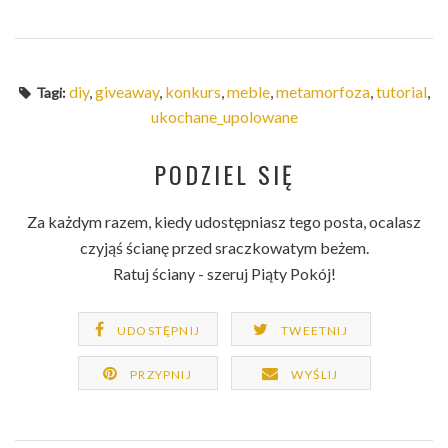
diy
,
giveaway
,
konkurs
,
meble
,
metamorfoza
,
tutorial
,
Tagi:
ukochane_upolowane
PODZIEL SIĘ
Za każdym razem, kiedy udostępniasz tego posta, ocalasz
czyjąś ścianę przed sraczkowatym beżem.
Ratuj ściany - szeruj Piąty Pokój!
UDOSTĘPNIJ
TWEETNIJ
PRZYPNIJ
WYŚLIJ