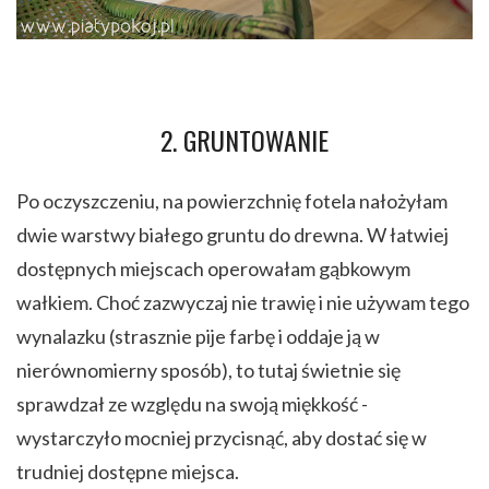
2. GRUNTOWANIE
Po oczyszczeniu, na powierzchnię fotela nałożyłam
dwie warstwy białego gruntu do drewna. W łatwiej
dostępnych miejscach operowałam gąbkowym
wałkiem. Choć zazwyczaj nie trawię i nie używam tego
wynalazku (strasznie pije farbę i oddaje ją w
nierównomierny sposób), to tutaj świetnie się
sprawdzał ze względu na swoją miękkość -
wystarczyło mocniej przycisnąć, aby dostać się w
trudniej dostępne miejsca.