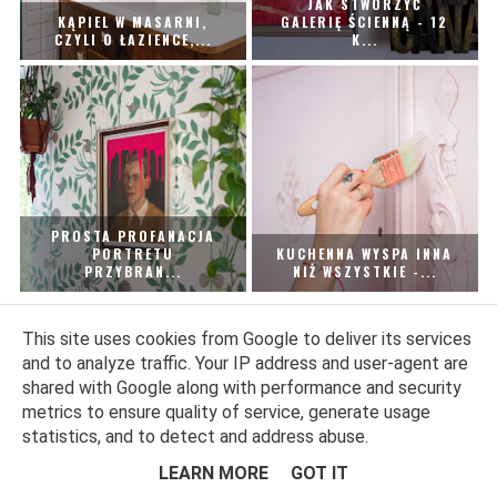
JAK STWORZYĆ
KĄPIEL W MASARNI,
GALERIĘ ŚCIENNĄ - 12
CZYLI O ŁAZIENCE,...
K...
PROSTA PROFANACJA
PORTRETU
KUCHENNA WYSPA INNA
PRZYBRAN...
NIŻ WSZYSTKIE -...
This site uses cookies from Google to deliver its services
and to analyze traffic. Your IP address and user-agent are
shared with Google along with performance and security
metrics to ensure quality of service, generate usage
statistics, and to detect and address abuse.
LEARN MORE
GOT IT