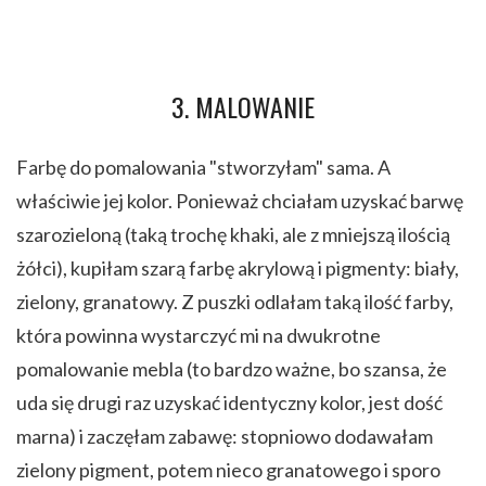
3. MALOWANIE
Farbę do pomalowania "stworzyłam" sama. A
właściwie jej kolor. Ponieważ chciałam uzyskać barwę
szarozieloną (taką trochę khaki, ale z mniejszą ilością
żółci), kupiłam szarą farbę akrylową i pigmenty: biały,
zielony, granatowy. Z puszki odlałam taką ilość farby,
która powinna wystarczyć mi na dwukrotne
pomalowanie mebla (to bardzo ważne, bo szansa, że
uda się drugi raz uzyskać identyczny kolor, jest dość
marna) i zaczęłam zabawę: stopniowo dodawałam
zielony pigment, potem nieco granatowego i sporo