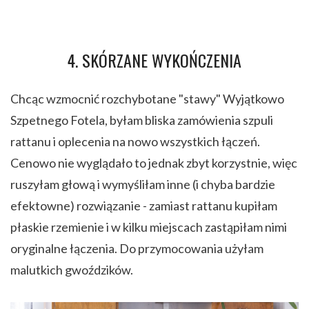
4. SKÓRZANE WYKOŃCZENIA
Chcąc wzmocnić rozchybotane "stawy" Wyjątkowo
Szpetnego Fotela, byłam bliska zamówienia szpuli
rattanu i oplecenia na nowo wszystkich łączeń.
Cenowo nie wyglądało to jednak zbyt korzystnie, więc
ruszyłam głową i wymyśliłam inne (i chyba bardzie
efektowne) rozwiązanie - zamiast rattanu kupiłam
płaskie rzemienie i w kilku miejscach zastąpiłam nimi
oryginalne łączenia. Do przymocowania użyłam
malutkich gwoździków.