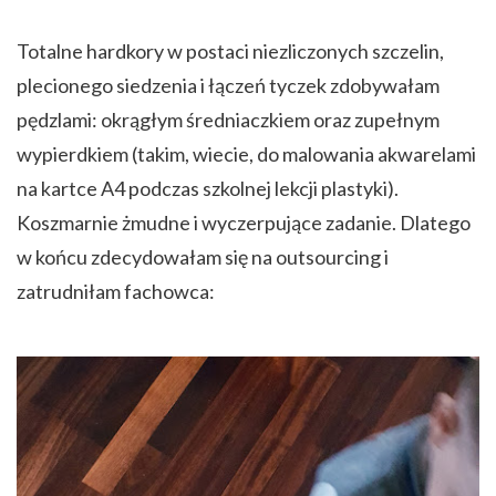
Totalne hardkory w postaci niezliczonych szczelin,
plecionego siedzenia i łączeń tyczek zdobywałam
pędzlami: okrągłym średniaczkiem oraz zupełnym
wypierdkiem (takim, wiecie, do malowania akwarelami
na kartce A4 podczas szkolnej lekcji plastyki).
Koszmarnie żmudne i wyczerpujące zadanie. Dlatego
w końcu zdecydowałam się na outsourcing i
zatrudniłam fachowca: