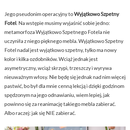
Jego pseudonim operacyjny to
Wyjątkowo Szpetny
Fotel
. Na wstępie musimy wyjaśnić sobie jedno:
metamorfoza Wyjątkowo Szpetnego Fotela nie
uczyniła z niego pięknego mebla. Wyjątkowo Szpetny
Fotel nadal jest wyjątkowo szpetny, tylko ma nowy
kolor i kilka ozdobników. Wciąż jednak jest
asymetryczny, wciąż skrzypi, trzeszczy i wyrywa
nieuważnym włosy. Nie będę się jednak nad nim więcej
pastwić, bo był dla mnie cenną lekcją i dzięki godzinom
spędzonym na jego odnawianiu, wiem lepiej, jak
powinno się za reanimację takiego mebla zabierać.
Albo raczej: jak się NIE zabierać.