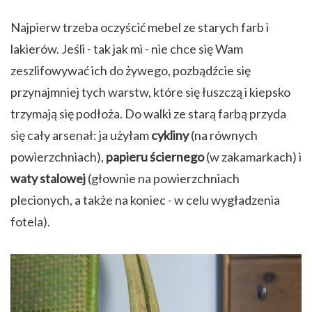
Najpierw trzeba oczyścić mebel ze starych farb i
lakierów. Jeśli - tak jak mi - nie chce się Wam
zeszlifowywać ich do żywego, pozbądźcie się
przynajmniej tych warstw, które się łuszczą i kiepsko
trzymają się podłoża. Do walki ze starą farbą przyda
się cały arsenał: ja użyłam
cykliny
(na równych
powierzchniach),
papieru ściernego
(w zakamarkach) i
waty stalowej
(głownie na powierzchniach
plecionych, a także na koniec - w celu wygładzenia
fotela).