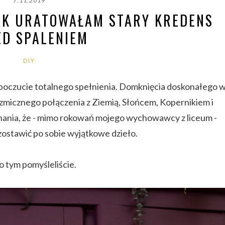
7.11.2019
JAK URATOWAŁAM STARY KREDENS
ED SPALENIEM
DIY
i poczucie totalnego spełnienia. Domknięcia doskonałego 
zmicznego połączenia z Ziemią, Słońcem, Kopernikiem i
nania, że - mimo rokowań mojego wychowawcy z liceum -
zostawić po sobie wyjątkowe dzieło.
 o tym pomyśleliście.