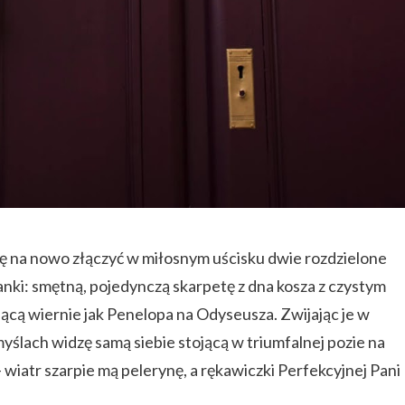
 się na nowo złączyć w miłosnym uścisku dwie rozdzielone
hanki: smętną, pojedynczą skarpetę z dna kosza z czystym
ającą wiernie jak Penelopa na Odyseusza. Zwijając je w
 myślach widzę samą siebie stojącą w triumfalnej pozie na
iatr szarpie mą pelerynę, a rękawiczki Perfekcyjnej Pani