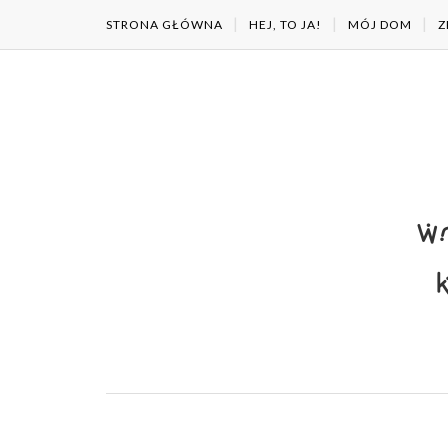
STRONA GŁÓWNA
HEJ, TO JA!
MÓJ DOM
Z