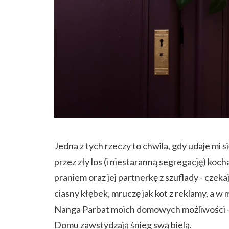
Jedna z tych rzeczy to chwila, gdy udaje mi
przez zły los (i niestaranną segregację) koc
praniem oraz jej partnerkę z szuflady - czek
ciasny kłębek, mruczę jak kot z reklamy, a w
Nanga Parbat moich domowych możliwości - w
Domu zawstydzają śnieg swą bielą.