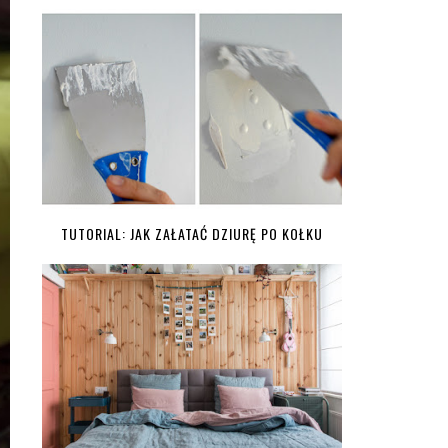
TUTORIAL: JAK ZAŁATAĆ DZIURĘ PO KOŁKU