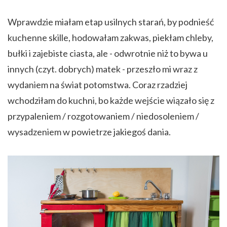
Wprawdzie miałam etap usilnych starań, by podnieść
kuchenne skille, hodowałam zakwas, piekłam chleby,
bułki i zajebiste ciasta, ale - odwrotnie niż to bywa u
innych (czyt. dobrych) matek - przeszło mi wraz z
wydaniem na świat potomstwa. Coraz rzadziej
wchodziłam do kuchni, bo każde wejście wiązało się z
przypaleniem / rozgotowaniem / niedosoleniem /
wysadzeniem w powietrze jakiegoś dania.