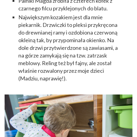
Palniki Magda zrobiła z czterech kółek z
czarnego filcu przyklejonych do blatu.
Największym kozakiem jest dla mnie
piekarnik. Drzwiczki to pleksi przykręcona
do drewnianej ramy i ozdobiona czerwoną
okleiną tak, by przypominała okienko. Na
dole drzwi przytwierdzone są zawiasami, a
na górze zamykają się na tzw. zatrzask
meblowy. Reling też był fajny, ale został
właśnie rozwalony przez moje dzieci
(Madziu, naprawię!).