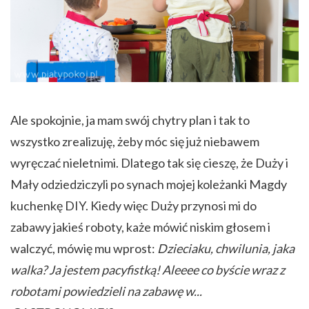
Ale spokojnie, ja mam swój chytry plan i tak to
wszystko zrealizuję, żeby móc się już niebawem
wyręczać nieletnimi. Dlatego tak się cieszę, że Duży i
Mały odziedziczyli po synach mojej koleżanki Magdy
kuchenkę DIY. Kiedy więc Duży przynosi mi do
zabawy jakieś roboty, każe mówić niskim głosem i
walczyć, mówię mu wprost:
Dzieciaku, chwilunia, jaka
walka? Ja jestem pacyfistką! Aleeee co byście wraz z
robotami powiedzieli na zabawę w...