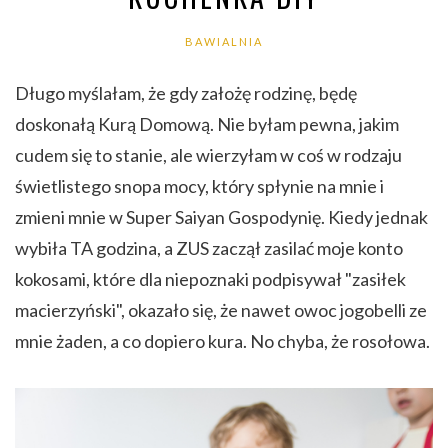
BAWIALNIA
Długo myślałam, że gdy założę rodzinę, będę
doskonałą Kurą Domową. Nie byłam pewna, jakim
cudem się to stanie, ale wierzyłam w coś w rodzaju
świetlistego snopa mocy, który spłynie na mnie i
zmieni mnie w Super Saiyan Gospodynię. Kiedy jednak
wybiła TA godzina, a ZUS zaczął zasilać moje konto
kokosami, które dla niepoznaki podpisywał "zasiłek
macierzyński", okazało się, że nawet owoc jogobelli ze
mnie żaden, a co dopiero kura. No chyba, że rosołowa.