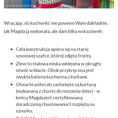
Wracając do kuchenki: nie powiem Wam dokładnie,
jak Magda ją wykonała, ale dam kilka wskazówek:
Cała konstrukcja opiera się na starej
sosnowej szafce, której zdjęto fronty.
Zlew to stalowa miska wklejona w okrągły
otwór w blacie. Obok przykręcona jest
zwykła bateria kuchenna z kurkami.
Otwarte półeczki zasłonięte są kurtyną
(wykonaną z chusty do noszenia dzieci - w
końcu Magda jest certyfikowaną
doradczynią chustowania!) rozpiętą na
sznurku.