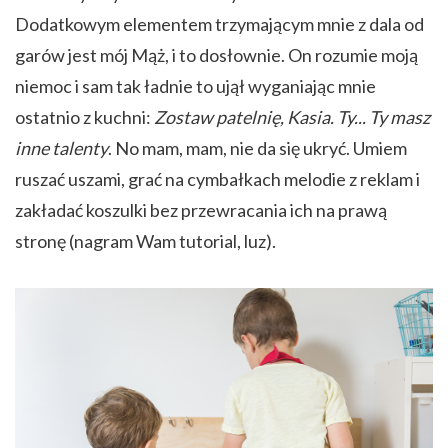
Dodatkowym elementem trzymającym mnie z dala od
garów jest mój Mąż, i to dosłownie. On rozumie moją
niemoc i sam tak ładnie to ujął wyganiając mnie
ostatnio z kuchni:
Zostaw patelnię, Kasia. Ty... Ty masz
inne talenty
. No mam, mam, nie da się ukryć. Umiem
ruszać uszami, grać na cymbałkach melodie z reklam i
zakładać koszulki bez przewracania ich na prawą
stronę (nagram Wam tutorial, luz).