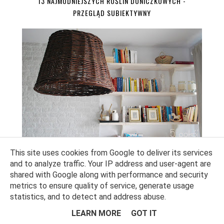
13 NAJMODNIEJSZYCH ROŚLIN DONICZKOWYCH -
PRZEGLĄD SUBIEKTYWNY
This site uses cookies from Google to deliver its services
TUTORIAL DIY: LAMPA Z WIKLINOWEGO KOSZA [VIDEO]
and to analyze traffic. Your IP address and user-agent are
shared with Google along with performance and security
metrics to ensure quality of service, generate usage
statistics, and to detect and address abuse.
LEARN MORE
GOT IT