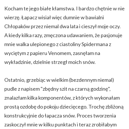
Kocham te jego białe kłamstwa. I bardzo chętnie w nie
wierzę. Łapacz wisiał więc dumnie w bawialni
Chłopaków przez niemal dwa lata i cieszył moje oczy.
A kiedy kilka razy, zmęczona udawaniem, że pasjonuje
mnie walka ulepionego z ciastoliny Spidermana z
wyciętym z papieru Venomem, zasnęłam na
wykładzinie, dzielnie strzegł moich snów.
Ostatnio, grzebiąc w wielkim (bezdennym niemal)
pudle z napisem "zbędny szit na czarną godzinę",
znalazłam kilka komponentów, z których wykonałam
prostą ozdobę do pokoju dziecięcego. Trochę zbliżoną
konstrukcyjnie do łapacza snów. Proces tworzenia
zaskoczył mnie w kilku punktach i teraz zrobiłabym