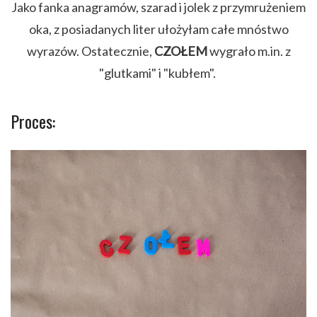
Jako fanka anagramów, szarad i jolek z przymrużeniem
oka, z posiadanych liter ułożyłam całe mnóstwo
wyrazów. Ostatecznie,
CZOŁEM
wygrało m.in. z
"glutkami" i "kubłem".
Proces: