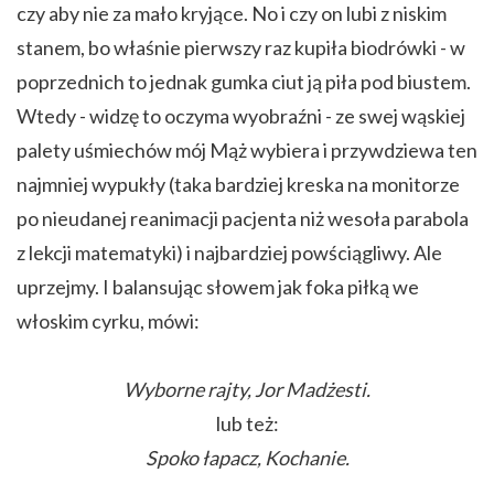
czy aby nie za mało kryjące. No i czy on lubi z niskim
stanem, bo właśnie pierwszy raz kupiła biodrówki - w
poprzednich to jednak gumka ciut ją piła pod biustem.
Wtedy - widzę to oczyma wyobraźni - ze swej wąskiej
palety uśmiechów mój Mąż wybiera i przywdziewa ten
najmniej wypukły (taka bardziej kreska na monitorze
po nieudanej reanimacji pacjenta niż wesoła parabola
z lekcji matematyki) i najbardziej powściągliwy. Ale
uprzejmy. I balansując słowem jak foka piłką we
włoskim cyrku, mówi:
Wyborne rajty, Jor Madżesti.
lub też:
Spoko łapacz, Kochanie.