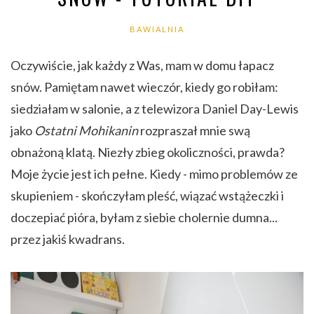
BAWIALNIA
Oczywiście, jak każdy z Was, mam w domu łapacz
snów. Pamiętam nawet wieczór, kiedy go robiłam:
siedziałam w salonie, a z telewizora Daniel Day-Lewis
jako
Ostatni Mohikanin
rozpraszał mnie swą
obnażoną klatą. Niezły zbieg okoliczności, prawda?
Moje życie jest ich pełne. Kiedy - mimo problemów ze
skupieniem - skończyłam pleść, wiązać wstążeczki i
doczepiać pióra, byłam z siebie cholernie dumna...
przez jakiś kwadrans.