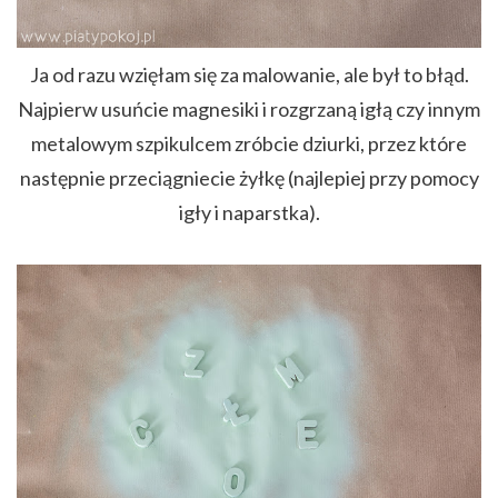
Ja od razu wzięłam się za malowanie, ale był to błąd.
Najpierw usuńcie magnesiki i rozgrzaną igłą czy innym
metalowym szpikulcem zróbcie dziurki, przez które
następnie przeciągniecie żyłkę (najlepiej przy pomocy
igły i naparstka).