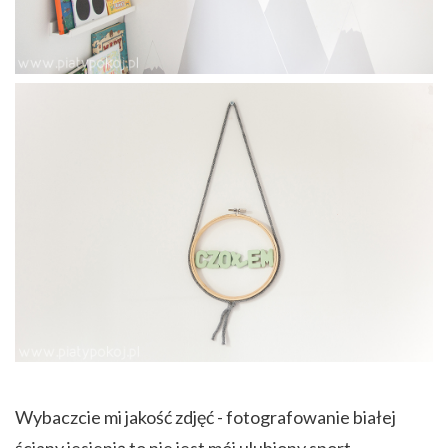
Wybaczcie mi jakość zdjęć - fotografowanie białej
ściany jesienią to nie jest mój ulubiony sport.