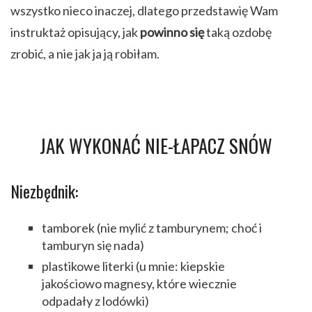
wszystko nieco inaczej, dlatego przedstawię Wam
instruktaż opisujący, jak
powinno się
taką ozdobę
zrobić, a nie jak ja ją robiłam.
JAK WYKONAĆ NIE-ŁAPACZ SNÓW
Niezbędnik:
tamborek (nie mylić z tamburynem; choć i
tamburyn się nada)
plastikowe literki (u mnie: kiepskie
jakościowo magnesy, które wiecznie
odpadały z lodówki)