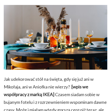
Jak udekorować stół na święta, gdy się już ani w
Mikołaja, ani w Aniołka nie wierzy?
[wpis we
współpracy z marką IKEA]
Czasem siadam sobie w
bujanym fotelu i z rozrzewnieniem wspominam dawne
czasy. Może i miałam wtedy gorszą cerę niż teraz, ale