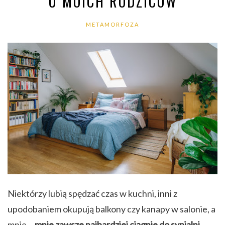
U MOICH RODZICÓW
METAMORFOZA
Niektórzy lubią spędzać czas w kuchni, inni z
upodobaniem okupują balkony czy kanapy w salonie, a
mnie…
mnie zawsze najbardziej ciągnie do sypialni
.