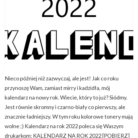
Nieco później niż zazwyczaj, ale jest! Jak co roku
przynoszę Wam, zamiast mirry i kadzidła, mój
kalendarz na nowy rok. Wiecie, który to już? Siódmy.
Jest równie skromny i czarno-biały co pierwszy, ale
znacznie ładniejszy. W tym roku kolorowe tonery mają
wolne ;) Kalendarz na rok 2022 poleca się Waszym
drukarkom: KALENDARZ NA ROK 2022 [POBIERZ]