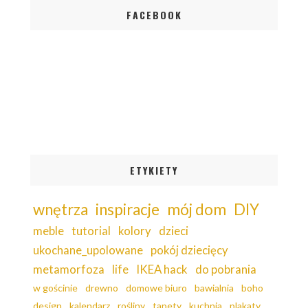
FACEBOOK
ETYKIETY
wnętrza
inspiracje
mój dom
DIY
meble
tutorial
kolory
dzieci
ukochane_upolowane
pokój dziecięcy
metamorfoza
life
IKEA hack
do pobrania
w gościnie
drewno
domowe biuro
bawialnia
boho
design
kalendarz
rośliny
tapety
kuchnia
plakaty