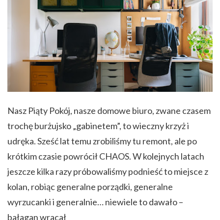
Nasz Piąty Pokój, nasze domowe biuro, zwane czasem
trochę burżujsko „gabinetem”, to wieczny krzyż i
udręka. Sześć lat temu zrobiliśmy tu remont, ale po
krótkim czasie powrócił CHAOS. W kolejnych latach
jeszcze kilka razy próbowaliśmy podnieść to miejsce z
kolan, robiąc generalne porządki, generalne
wyrzucanki i generalnie… niewiele to dawało –
bałagan wracał