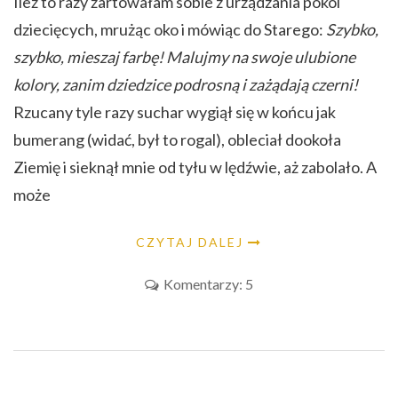
Ileż to razy żartowałam sobie z urządzania pokoi
dziecięcych, mrużąc oko i mówiąc do Starego:
Szybko,
szybko, mieszaj farbę! Malujmy na swoje ulubione
kolory, zanim dziedzice podrosną i zażądają czerni!
Rzucany tyle razy suchar wygiął się w końcu jak
bumerang (widać, był to rogal), obleciał dookoła
Ziemię i sieknął mnie od tyłu w lędźwie, aż zabolało. A
może
CZYTAJ DALEJ
Komentarzy: 5