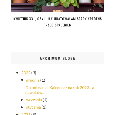
KWIETNIK XXL, CZYLI JAK URATOWAŁAM STARY KREDENS
PRZED SPALENIEM
ARCHIWUM BLOGA
2022
(3)
▼
grudnia
(1)
▼
Do pobrania: Kalendarz na rok 2023... a
nawet dwa
września
(1)
►
stycznia
(1)
►
2021
(8)
►