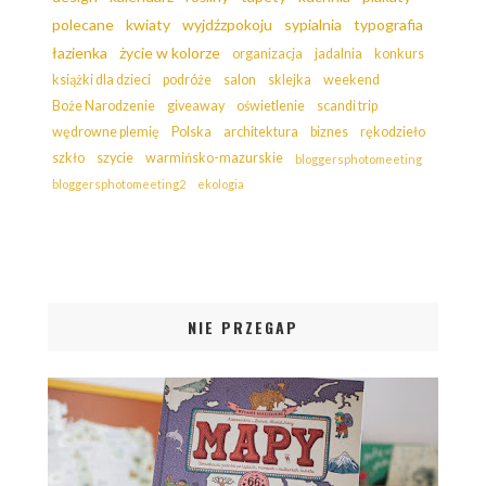
polecane
kwiaty
wyjdźzpokoju
sypialnia
typografia
łazienka
życie w kolorze
organizacja
jadalnia
konkurs
książki dla dzieci
podróże
salon
sklejka
weekend
Boże Narodzenie
giveaway
oświetlenie
scandi trip
wędrowne plemię
Polska
architektura
biznes
rękodzieło
szkło
szycie
warmińsko-mazurskie
bloggersphotomeeting
bloggersphotomeeting2
ekologia
NIE PRZEGAP