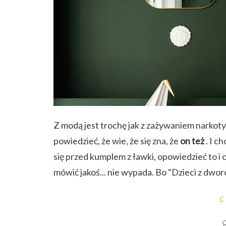
Z modą jest trochę jak z zażywaniem narkot
powiedzieć, że wie, że się zna, że
on też
.
I ch
się przed kumplem z ławki, opowiedzieć to i 
mówić jakoś... nie wypada. Bo "Dzieci z dwo
C