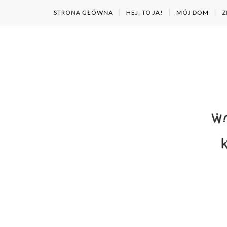
STRONA GŁÓWNA
HEJ, TO JA!
MÓJ DOM
Z