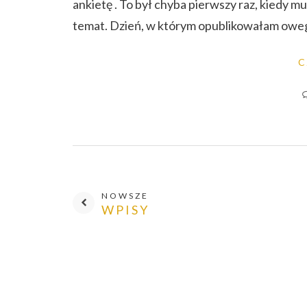
ankietę . To był chyba pierwszy raz, kiedy 
temat. Dzień, w którym opublikowałam owego
C
NOWSZE
WPISY