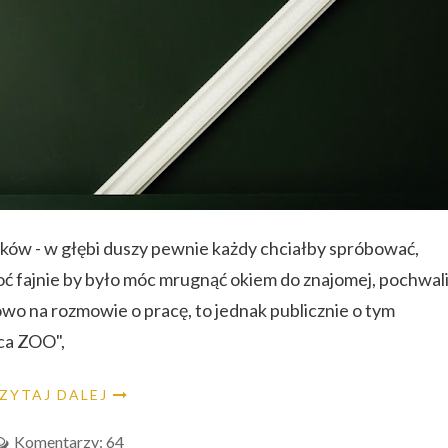
yków - w głębi duszy pewnie każdy chciałby spróbować,
oć fajnie by było móc mrugnąć okiem do znajomej, pochwal
owo na rozmowie o pracę, to jednak publicznie o tym
rca ZOO",
ZYTAJ DALEJ
Komentarzy: 64