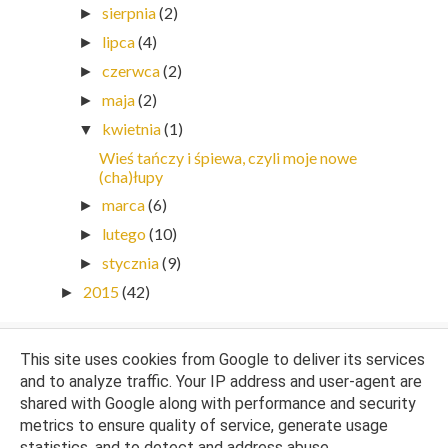
sierpnia
(2)
►
lipca
(4)
►
czerwca
(2)
►
maja
(2)
►
kwietnia
(1)
▼
Wieś tańczy i śpiewa, czyli moje nowe
(cha)łupy
marca
(6)
►
lutego
(10)
►
stycznia
(9)
►
2015
(42)
►
This site uses cookies from Google to deliver its services
and to analyze traffic. Your IP address and user-agent are
shared with Google along with performance and security
metrics to ensure quality of service, generate usage
statistics, and to detect and address abuse.