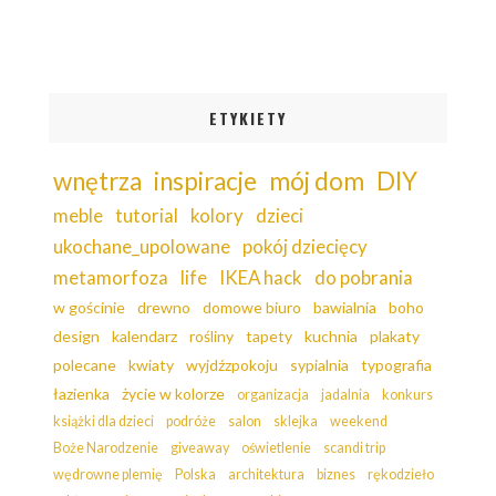
ETYKIETY
wnętrza
inspiracje
mój dom
DIY
meble
tutorial
kolory
dzieci
ukochane_upolowane
pokój dziecięcy
metamorfoza
life
IKEA hack
do pobrania
w gościnie
drewno
domowe biuro
bawialnia
boho
design
kalendarz
rośliny
tapety
kuchnia
plakaty
polecane
kwiaty
wyjdźzpokoju
sypialnia
typografia
łazienka
życie w kolorze
organizacja
jadalnia
konkurs
książki dla dzieci
podróże
salon
sklejka
weekend
Boże Narodzenie
giveaway
oświetlenie
scandi trip
wędrowne plemię
Polska
architektura
biznes
rękodzieło