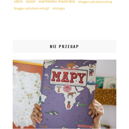
szkło
szycie
warmińsko-mazurskie
bloggersphotomeeting
bloggersphotomeeting2
ekologia
NIE PRZEGAP