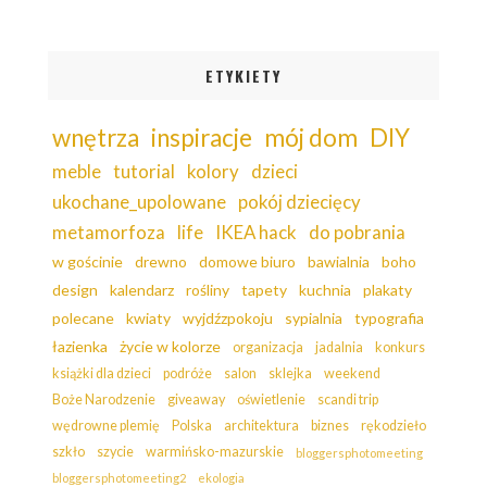
ETYKIETY
wnętrza
inspiracje
mój dom
DIY
meble
tutorial
kolory
dzieci
ukochane_upolowane
pokój dziecięcy
metamorfoza
life
IKEA hack
do pobrania
w gościnie
drewno
domowe biuro
bawialnia
boho
design
kalendarz
rośliny
tapety
kuchnia
plakaty
polecane
kwiaty
wyjdźzpokoju
sypialnia
typografia
łazienka
życie w kolorze
organizacja
jadalnia
konkurs
książki dla dzieci
podróże
salon
sklejka
weekend
Boże Narodzenie
giveaway
oświetlenie
scandi trip
wędrowne plemię
Polska
architektura
biznes
rękodzieło
szkło
szycie
warmińsko-mazurskie
bloggersphotomeeting
bloggersphotomeeting2
ekologia