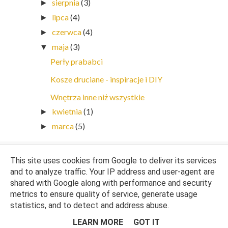
sierpnia
(3)
►
lipca
(4)
►
czerwca
(4)
►
maja
(3)
▼
Perły prababci
Kosze druciane - inspiracje i DIY
Wnętrza inne niż wszystkie
kwietnia
(1)
►
marca
(5)
►
This site uses cookies from Google to deliver its services
and to analyze traffic. Your IP address and user-agent are
shared with Google along with performance and security
metrics to ensure quality of service, generate usage
statistics, and to detect and address abuse.
Opiekun bloga:
WebLove.PL
. Wszelkie prawa zastrzeżone. Kasia Sojka.
LEARN MORE
GOT IT
NA GÓRĘ