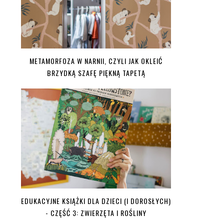
METAMORFOZA W NARNII, CZYLI JAK OKLEIĆ
BRZYDKĄ SZAFĘ PIĘKNĄ TAPETĄ
EDUKACYJNE KSIĄŻKI DLA DZIECI (I DOROSŁYCH)
- CZĘŚĆ 3: ZWIERZĘTA I ROŚLINY