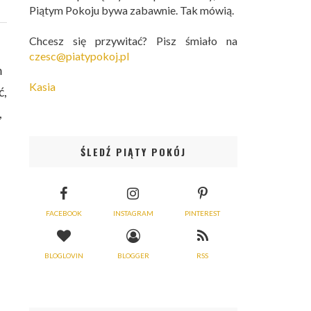
Piątym Pokoju bywa zabawnie. Tak mówią.
Chcesz się przywitać? Pisz śmiało na
czesc@piatypokoj.pl
m
Kasia
ć,
,
ŚLEDŹ PIĄTY POKÓJ
FACEBOOK
INSTAGRAM
PINTEREST
BLOGLOVIN
BLOGGER
RSS