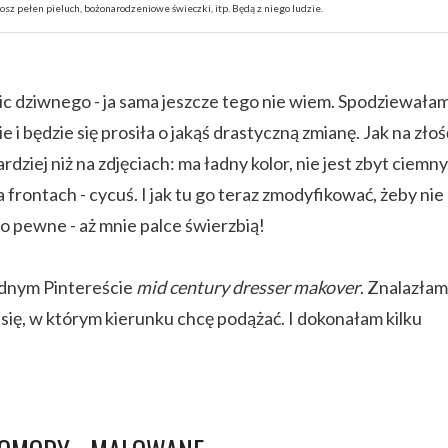
osz pełen pieluch, bożonarodzeniowe świeczki, itp. Będą z niego ludzie.
. Nic dziwnego - ja sama jeszcze tego nie wiem. Spodziewała
 i będzie się prosiła o jakąś drastyczną zmianę. Jak na złoś
ziej niż na zdjęciach: ma ładny kolor, nie jest zbyt ciemny
frontach - cycuś. I jak tu go teraz zmodyfikować, żeby nie
o pewne - aż mnie palce świerzbią!
odnym Pintereście
mid century dresser makover
. Znalazłam
 się, w którym kierunku chcę podążać. I dokonałam kilku