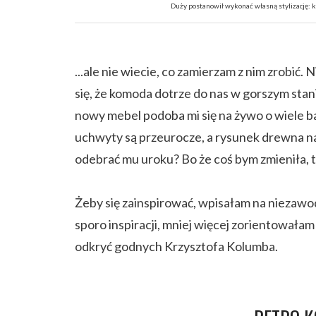
Duży postanowił wykonać własną stylizację: k
...ale nie wiecie, co zamierzam z nim zrobić
się, że komoda dotrze do nas w gorszym stanie
nowy mebel podoba mi się na żywo o wiele bard
uchwyty są przeurocze, a rysunek drewna na 
odebrać mu uroku? Bo że coś bym zmieniła, t
Żeby się zainspirować, wpisałam na niezaw
sporo inspiracji, mniej więcej zorientowałam
odkryć godnych Krzysztofa Kolumba.