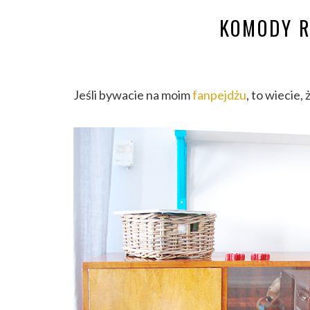
KOMODY R
Jeśli bywacie na moim
fanpejdżu
, to wiecie