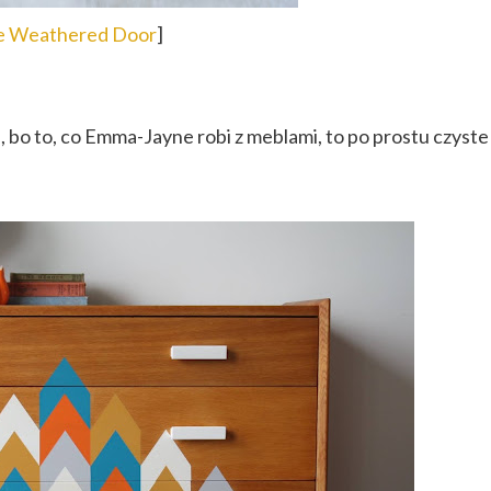
e Weathered Door
]
n
, bo to, co Emma-Jayne robi z meblami, to po prostu czyste