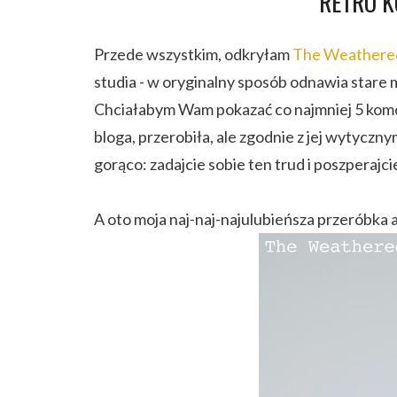
RETRO 
Przede wszystkim, odkryłam
The Weathere
studia - w oryginalny sposób odnawia stare
Chciałabym Wam pokazać co najmniej 5 komó
bloga, przerobiła, ale zgodnie z jej wytycz
gorąco: zadajcie sobie ten trud i poszperajcie
A oto moja naj-naj-najulubieńsza przeróbka