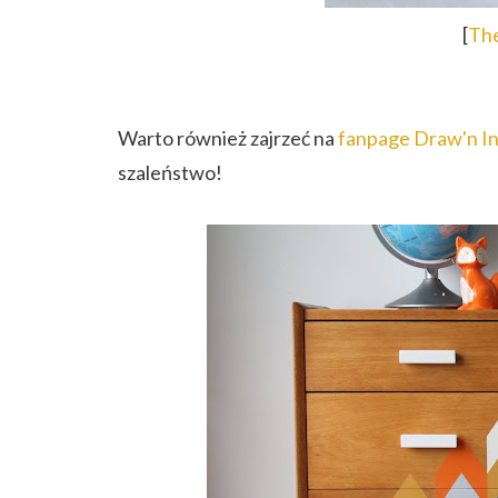
[
Th
Warto również zajrzeć na
fanpage Draw'n I
szaleństwo!