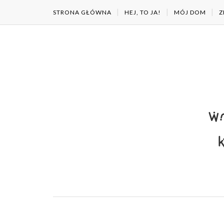
STRONA GŁÓWNA
HEJ, TO JA!
MÓJ DOM
Z