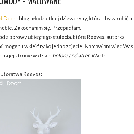
KOMODY - MALOWANE
d Door
- blog młodziutkiej dziewczyny, która - by zarobić n
 meble. Zakochałam się. Przepadłam.
d z połowy ubiegłego stulecia, które Reeves, autorka
nymi mogę tu wkleić tylko jedno zdjęcie. Namawiam więc Was
 na jej stronie w dziale
before and after
. Warto.
 autorstwa Reeves: