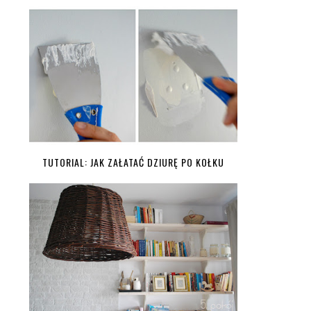
TUTORIAL: JAK ZAŁATAĆ DZIURĘ PO KOŁKU