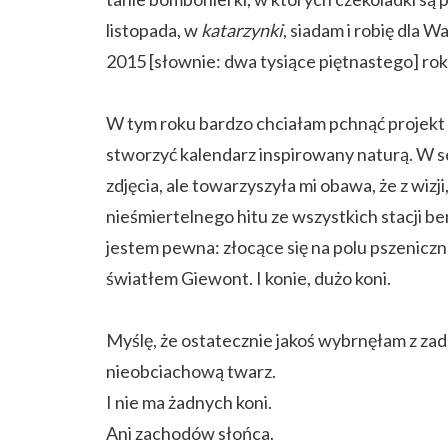
listopada, w
katarzynki
, siadam i robię dla W
2015 [słownie: dwa tysiące piętnastego] ro
W tym roku bardzo chciałam pchnąć projekt n
stworzyć kalendarz inspirowany naturą. W 
zdjęcia, ale towarzyszyła mi obawa, że z wiz
nieśmiertelnego hitu ze wszystkich stacji b
jestem pewna: złocące się na polu pszenicz
światłem Giewont. I konie, dużo koni.
Myślę, że ostatecznie jakoś wybrnęłam z zad
nieobciachową twarz.
I nie ma żadnych koni.
Ani zachodów słońca.