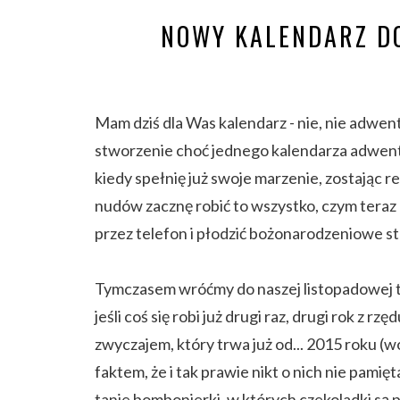
NOWY KALENDARZ DO
Mam dziś dla Was kalendarz - nie, nie adwen
stworzenie choć jednego kalendarza adwento
kiedy spełnię już swoje marzenie, zostając 
nudów zacznę robić to wszystko, czym teraz 
przez telefon i płodzić bożonarodzeniowe stro
Tymczasem wróćmy do naszej listopadowej tra
jeśli coś się robi już drugi raz, drugi rok z 
zwyczajem, który trwa już od... 2015 roku (
faktem, że i tak prawie nikt o nich nie pamię
tanie bombonierki, w których czekoladki są