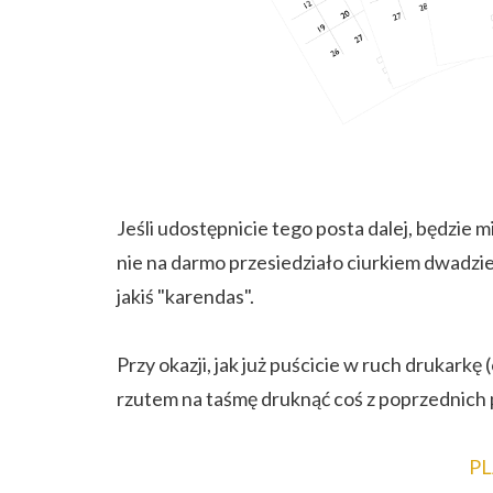
Jeśli udostępnicie tego posta dalej, będzie 
nie na darmo przesiedziało ciurkiem dwadzie
jakiś "karendas".
Przy okazji, jak już puścicie w ruch drukark
rzutem na taśmę druknąć coś z poprzednich
P