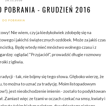
26.11.2016
 POBRANIA - GRUDZIEŃ 2016
DO POBRANIA
towy! Nie wiem, czy ja kiedykolwiek zdobędę się na
wego i jakichś świątecznych ozdóbek. Może za jakiś czas
rencistką. Będę wtedy mieć mnóstwo wolnego czasu i z
gardzę: oglądać "Przyjaciół", prowadzić długie rozmowy
iki z igliwia.
dycji - tak, nie bójmy się tego słowa. Głęboko wierzę, że
rzędu, to można to uznać za tradycję. Moim listopadowym
wow!), jest nieobchodzenie imienin - zostało to podyktowa
tał. Zamiast więc ze łzami w oczach czekać na smsy, kwiaty i
 pokryte takim białym nalotem, dwudziestego piątego