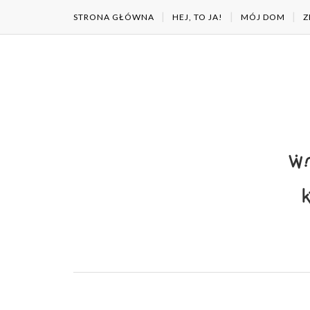
STRONA GŁÓWNA
HEJ, TO JA!
MÓJ DOM
Z