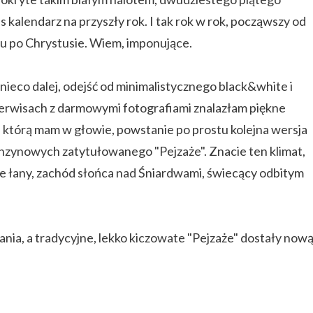
as kalendarz na przyszły rok. I tak rok w rok, począwszy od
ku po Chrystusie. Wiem, imponujące.
ieco dalej, odejść od minimalistycznego black&white i
serwisach z darmowymi fotografiami znalazłam piękne
ji, którą mam w głowie, powstanie po prostu kolejna wersja
enzynowych zatytułowanego "Pejzaże". Znacie ten klimat,
ne łany, zachód słońca nad Śniardwami, świecący odbitym
ania, a tradycyjne, lekko kiczowate "Pejzaże" dostały nową