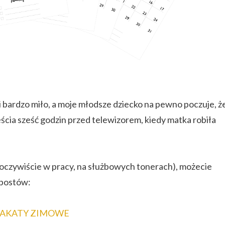
mi bardzo miło, a moje młodsze dziecko na pewno poczuje, ż
ścia sześć godzin przed telewizorem, kiedy matka robiła
ę (oczywiście w pracy, na służbowych tonerach), możecie
 postów:
LAKATY ZIMOWE