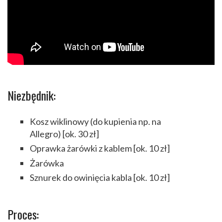
Niezbędnik:
Kosz wiklinowy (do kupienia np. na
Allegro) [ok. 30 zł]
Oprawka żarówki z kablem [ok. 10 zł]
Żarówka
Sznurek do owinięcia kabla [ok. 10 zł]
Proces: