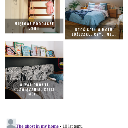
MIĘTOWE PODDASZE
USHII
KTOŚ SPAŁ W MOIM
ŁÓŻECZKU, CZYLI ME...
WIWAT PROSTE
ROZWIĄZANIA, CZYLI
MET...