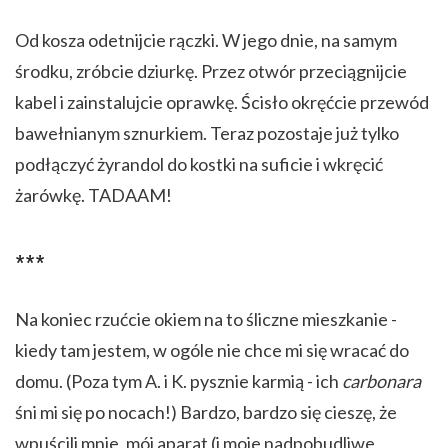
Od kosza odetnijcie rączki. W jego dnie, na samym
środku, zróbcie dziurkę. Przez otwór przeciągnijcie
kabel i zainstalujcie oprawkę. Ścisło okręćcie przewód
bawełnianym sznurkiem. Teraz pozostaje już tylko
podłączyć żyrandol do kostki na suficie i wkręcić
żarówkę. TADAAM!
***
Na koniec rzućcie okiem na to śliczne mieszkanie -
kiedy tam jestem, w ogóle nie chce mi się wracać do
domu. (Poza tym A. i K. pysznie karmią - ich
carbonara
śni mi się po nocach!) Bardzo, bardzo się cieszę, że
wpuścili mnie, mój aparat (i moje nadpobudliwe