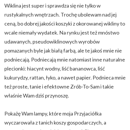
Wiklina jest super i sprawdza się nie tylko w
rustykalnych wnętrzach. Trochę ubolewam nad jej
ceną, bo dobrej jakości koszyki z okorowanej wikliny to
wcale niemały wydatek. Na rynku jest też mnóstwo
udawanych, pseudowiklinowych wyrobów
pomazanych byle jak białą farbą, ale te jakoś mnie nie
podniecają. Podniecają mnie natomiast inne naturalne
plecionki: hiacynt wodny, liść bananowca, liść
kukurydzy, rattan, łyko, a nawet papier. Podnieca mnie
też proste, tanie i efektowne Zrób-To-Sam i takie
właśnie Wam dziś przynoszę.
Pokażę Wam lampy, które moja Przyjaciółka
wyczarowała z tanich koszy gospodarczych, a