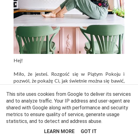
Hej!
Miło, że jesteś. Rozgość się w Piątym Pokoju i
pozwól, że pokażę Ci, jak świetnie można się bawić,
urządzając mieszkanie. Wystarczy odrobina odwagi,
szczypta polotu, chęć eksperymentowania i... nieco
This site uses cookies from Google to deliver its services
luźniejsza guma w majtkach.
and to analyze traffic. Your IP address and user-agent are
shared with Google along with performance and security
Aha, najpierw przełknij tę kawę. Nie zwracam
metrics to ensure quality of service, generate usage
pieniędzy za zaplute ekrany, a w Piątym Pokoju
statistics, and to detect and address abuse.
bywa zabawnie. Tak mówią.
LEARN MORE
GOT IT