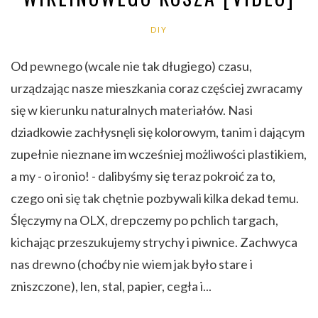
DIY
Od pewnego (wcale nie tak długiego) czasu,
urządzając nasze mieszkania coraz częściej zwracamy
się w kierunku naturalnych materiałów. Nasi
dziadkowie zachłysnęli się kolorowym, tanim i dającym
zupełnie nieznane im wcześniej możliwości plastikiem,
a my - o ironio! - dalibyśmy się teraz pokroić za to,
czego oni się tak chętnie pozbywali kilka dekad temu.
Ślęczymy na OLX, drepczemy po pchlich targach,
kichając przeszukujemy strychy i piwnice. Zachwyca
nas drewno (choćby nie wiem jak było stare i
zniszczone), len, stal, papier, cegła i...