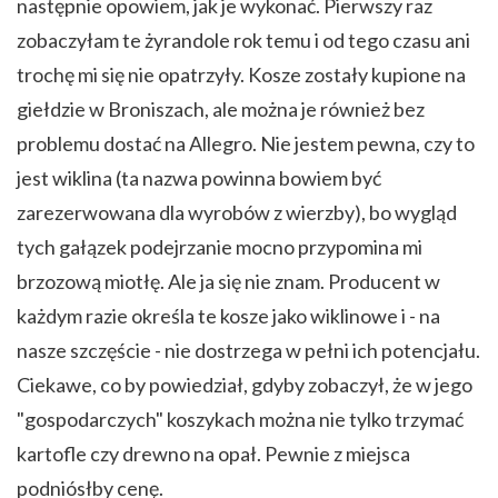
następnie opowiem, jak je wykonać. Pierwszy raz
zobaczyłam te żyrandole rok temu i od tego czasu ani
trochę mi się nie opatrzyły. Kosze zostały kupione na
giełdzie w Broniszach, ale można je również bez
problemu dostać na Allegro. Nie jestem pewna, czy to
jest wiklina (ta nazwa powinna bowiem być
zarezerwowana dla wyrobów z wierzby), bo wygląd
tych gałązek podejrzanie mocno przypomina mi
brzozową miotłę. Ale ja się nie znam. Producent w
każdym razie określa te kosze jako wiklinowe i - na
nasze szczęście - nie dostrzega w pełni ich potencjału.
Ciekawe, co by powiedział, gdyby zobaczył, że w jego
"gospodarczych" koszykach można nie tylko trzymać
kartofle czy drewno na opał. Pewnie z miejsca
podniósłby cenę.