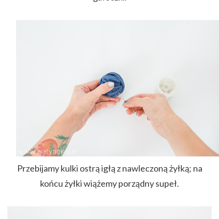
Przebijamy kulki ostrą igłą z nawleczoną żyłką; na
końcu żyłki wiążemy porządny supeł.