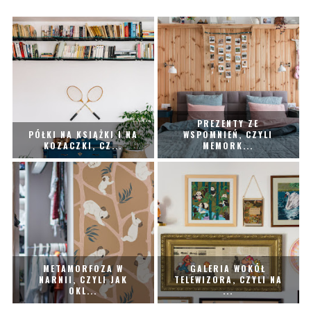
PREZENTY ZE
PÓŁKI NA KSIĄŻKI I NA
WSPOMNIEŃ, CZYLI
KOZACZKI, CZ...
MEMORK...
METAMORFOZA W
GALERIA WOKÓŁ
NARNII, CZYLI JAK
TELEWIZORA, CZYLI NA
OKL...
...