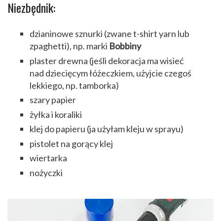
Niezbędnik:
dzianinowe sznurki (zwane t-shirt yarn lub
zpaghetti), np. marki
Bobbiny
plaster drewna (jeśli dekoracja ma wisieć
nad dziecięcym łóżeczkiem, użyjcie czegoś
lekkiego, np. tamborka)
szary papier
żyłka i koraliki
klej do papieru (ja użyłam kleju w sprayu)
pistolet na gorący klej
wiertarka
nożyczki