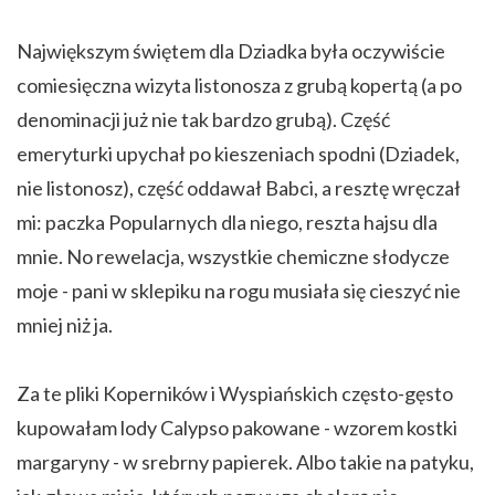
Największym świętem dla Dziadka była oczywiście
comiesięczna wizyta listonosza z grubą kopertą (a po
denominacji już nie tak bardzo grubą). Część
emeryturki upychał po kieszeniach spodni (Dziadek,
nie listonosz), część oddawał Babci, a resztę wręczał
mi: paczka Popularnych dla niego, reszta hajsu dla
mnie. No rewelacja, wszystkie chemiczne słodycze
moje - pani w sklepiku na rogu musiała się cieszyć nie
mniej niż ja.
Za te pliki Koperników i Wyspiańskich często-gęsto
kupowałam lody Calypso pakowane - wzorem kostki
margaryny - w srebrny papierek. Albo takie na patyku,