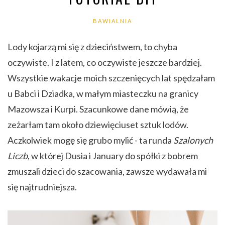
BAWIALNIA
Lody kojarzą mi się z dzieciństwem, to chyba
oczywiste. I z latem, co oczywiste jeszcze bardziej.
Wszystkie wakacje moich szczenięcych lat spędzałam
u Babci i Dziadka, w małym miasteczku na granicy
Mazowsza i Kurpi. Szacunkowe dane mówią, że
zeżarłam tam około dziewięciuset sztuk lodów.
Aczkolwiek mogę się grubo mylić - ta runda
Szalonych
Liczb
, w której Dusia i January do spółki z bobrem
zmuszali dzieci do szacowania, zawsze wydawała mi
się najtrudniejsza.