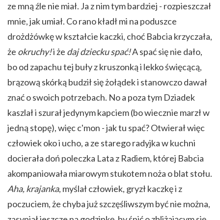
ze mną źle nie miał. Ja z nim tym bardziej - rozpieszczał
mnie, jak umiał. Co rano kładł mi na poduszce
drożdżówkę w kształcie kaczki, choć Babcia krzyczała,
że
okruchy!
i że
daj dziecku spać!
A spać się nie dało,
bo od zapachu tej buły z kruszonką i lekko święcącą,
brązową skórką budził się żołądek i stanowczo dawał
znać o swoich potrzebach. No a poza tym Dziadek
kaszlał i szurał jedynym kapciem (bo wiecznie marzł w
jedną stopę), więc c'mon - jak tu spać? Otwierał więc
człowiek oko i ucho, a ze starego radyjka w kuchni
docierała doń poleczka Lata z Radiem, której Babcia
akompaniowała miarowym stukotem noża o blat stołu.
Aha, krajanka
, myślał człowiek, gryzł kaczkę i z
poczuciem, że chyba już szczęśliwszym być nie można,
zasypiał jeszcze na godzinkę, by śnić o zbliżającym się