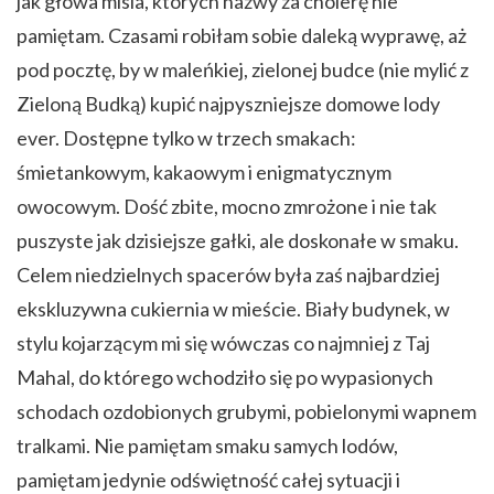
jak głowa misia, których nazwy za cholerę nie
pamiętam. Czasami robiłam sobie daleką wyprawę, aż
pod pocztę, by w maleńkiej, zielonej budce (nie mylić z
Zieloną Budką) kupić najpyszniejsze domowe lody
ever. Dostępne tylko w trzech smakach:
śmietankowym, kakaowym i enigmatycznym
owocowym. Dość zbite, mocno zmrożone i nie tak
puszyste jak dzisiejsze gałki, ale doskonałe w smaku.
Celem niedzielnych spacerów była zaś najbardziej
ekskluzywna cukiernia w mieście. Biały budynek, w
stylu kojarzącym mi się wówczas co najmniej z Taj
Mahal, do którego wchodziło się po wypasionych
schodach ozdobionych grubymi, pobielonymi wapnem
tralkami. Nie pamiętam smaku samych lodów,
pamiętam jedynie odświętność całej sytuacji i