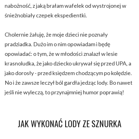
nabożność, z jaką brałam wafelek od wystrojonej w
śnieżnobiały czepek ekspedientki.
Cholernie żałuję, że moje dzieci nie poznały
pradziadka. Dużo im o nim opowiadam i będę
opowiadać: o tym, że w młodości znalazł w lesie
krasnoludka, że jako dziecko ukrywał się przed UPA, a
jako dorosły - przed księdzem chodzącym po kolędzie.
No i że zawsze leczył ból gardła jedząc lody. Bo nawet
jeśli nie wyleczą, to przynajmniej humor poprawią!
JAK WYKONAĆ LODY ZE SZNURKA