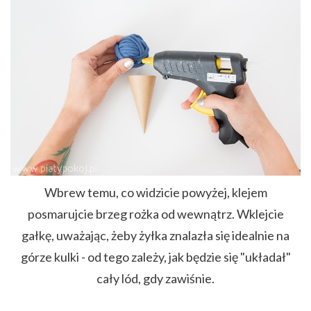
Wbrew temu, co widzicie powyżej, klejem
posmarujcie brzeg rożka od wewnątrz. Wklejcie
gałkę, uważając, żeby żyłka znalazła się idealnie na
górze kulki - od tego zależy, jak będzie się "układał"
cały lód, gdy zawiśnie.