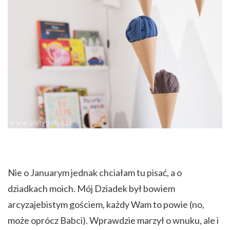
Nie o Januarym jednak chciałam tu pisać, a o
dziadkach moich. Mój Dziadek był bowiem
arcyzajebistym gościem, każdy Wam to powie (no,
może oprócz Babci). Wprawdzie marzył o wnuku, ale i