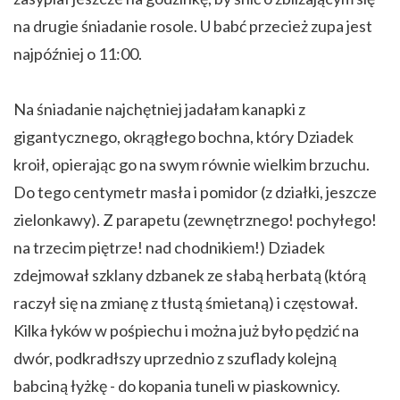
na drugie śniadanie rosole. U babć przecież zupa jest
najpóźniej o 11:00.
Na śniadanie najchętniej jadałam kanapki z
gigantycznego, okrągłego bochna, który Dziadek
kroił, opierając go na swym równie wielkim brzuchu.
Do tego centymetr masła i pomidor (z działki, jeszcze
zielonkawy). Z parapetu (zewnętrznego! pochyłego!
na trzecim piętrze! nad chodnikiem!) Dziadek
zdejmował szklany dzbanek ze słabą herbatą (którą
raczył się na zmianę z tłustą śmietaną) i częstował.
Kilka łyków w pośpiechu i można już było pędzić na
dwór, podkradłszy uprzednio z szuflady kolejną
babciną łyżkę - do kopania tuneli w piaskownicy.