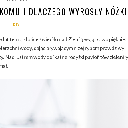
17.03.2016
 KOMU I DLACZEGO WYROSŁY NÓŻKI
DIY
lat temu, słońce świeciło nad Ziemią wyjątkowo pięknie.
wierzchni wody, dając pływającym niżej rybom prawdziwy
czy. Nad lustrem wody delikatne łodyżki psylofitów zielenił
mał.