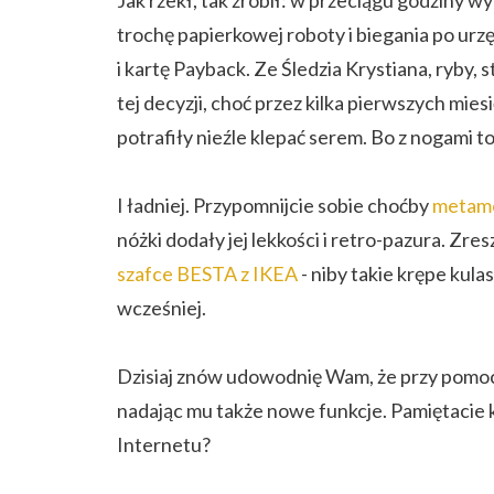
Jak rzekł, tak zrobił: w przeciągu godziny 
trochę papierkowej roboty i biegania po ur
i kartę Payback. Ze Śledzia Krystiana, ryby, 
tej decyzji, choć przez kilka pierwszych mies
potrafiły nieźle klepać serem. Bo z nogami to
I ładniej. Przypomnijcie sobie choćby
metamo
nóżki dodały jej lekkości i retro-pazura. Zr
szafce BESTA z IKEA
- niby takie krępe kulas
wcześniej.
Dzisiaj znów udowodnię Wam, że przy pomoc
nadając mu także nowe funkcje. Pamiętacie 
Internetu?