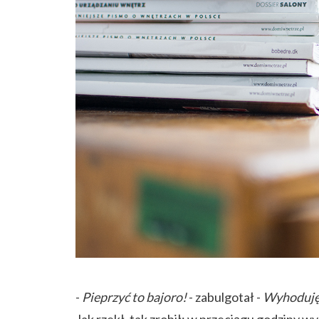
-
Pieprzyć to bajoro!
- zabulgotał -
Wyhoduję s