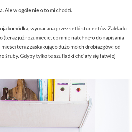
. Ale w ogóle nie o to mi chodzi.
 moja komódka, wymacana przez setki studentów Zakładu
 (teraz już rozumiecie, co mnie natchnęło do napisania
ych mieści teraz zaskakująco dużo moich drobiazgów: od
e śruby. Gdyby tylko te szufladki chciały się łatwiej