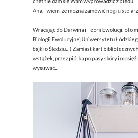
chętnie dam się Wam wyprowadzić z błędu.
Aha, i wiem, że można zamówić nogi u stolarza
Wracając do Darwina i Teorii Ewolucji, oto
Biologii Ewolucyjnej Uniwersytetu Łódzkiego
bajki o Śledziu...) Zamiast kart biblioteczn
wstążek, przez piórka po pasy skóry i mosiężn
wysuwać...