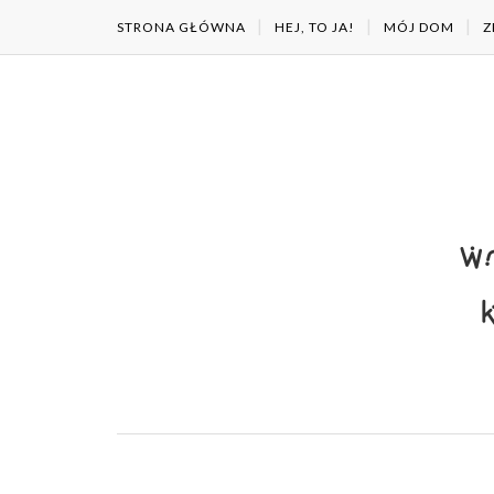
STRONA GŁÓWNA
HEJ, TO JA!
MÓJ DOM
Z