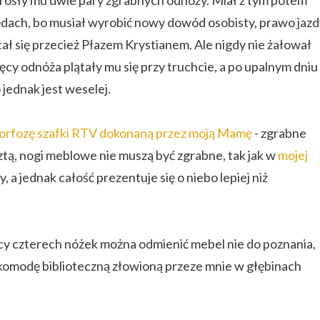
wyrosły mu dwie pary zgrabnych odnóży. Miał z tym potem
zędach, bo musiał wyrobić nowy dowód osobisty, prawo jaz
stał się przecież Płazem Krystianem. Ale nigdy nie żałował
ięcy odnóża plątały mu się przy truchcie, a po upalnym dniu
 jednak jest weselej.
rfozę szafki RTV dokonaną przez moją Mamę
- zgrabne
esztą, nogi meblowe nie muszą być zgrabne, tak jak w
mojej
y, a jednak całość prezentuje się o niebo lepiej niż
y czterech nóżek można odmienić mebel nie do poznania,
komodę biblioteczną złowioną przeze mnie w głębinach