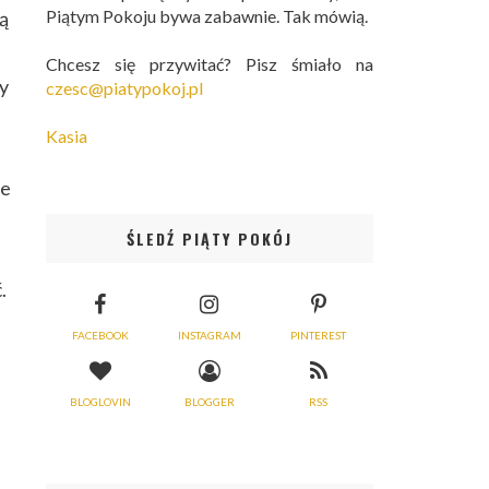
Piątym Pokoju bywa zabawnie. Tak mówią.
rą
Chcesz się przywitać? Pisz śmiało na
by
czesc@piatypokoj.pl
Kasia
że
ŚLEDŹ PIĄTY POKÓJ
.
FACEBOOK
INSTAGRAM
PINTEREST
BLOGLOVIN
BLOGGER
RSS