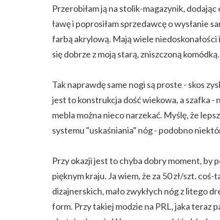
Przerobiłam ją na stolik-magazynik, dodając
ławę i poprosiłam sprzedawcę o wysłanie s
farbą akrylową. Mają wiele niedoskonałości 
się dobrze z moją starą, zniszczoną komódką.
Tak naprawdę same nogi są proste - skos zys
jest to konstrukcja dość wiekowa, a szafka 
mebla można nieco narzekać. Myślę, że lep
systemu "uskaśniania" nóg - podobno niektó
Przy okazji jest to chyba dobry moment, b
pięknym kraju. Ja wiem, że za 50 zł/szt. coś-
dizajnerskich, mało zwykłych nóg z litego d
form. Przy takiej modzie na PRL, jaka teraz pa