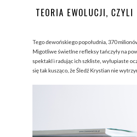
TEORIA EWOLUCJI, CZYLI
Tego dewońskiego popołudnia, 370 milionów 
Migotliwe świetlne refleksy tańczyły na po
spektakl i radując ich szkliste, wyłupiaste o
się tak kusząco, że Śledź Krystian nie wytrzy