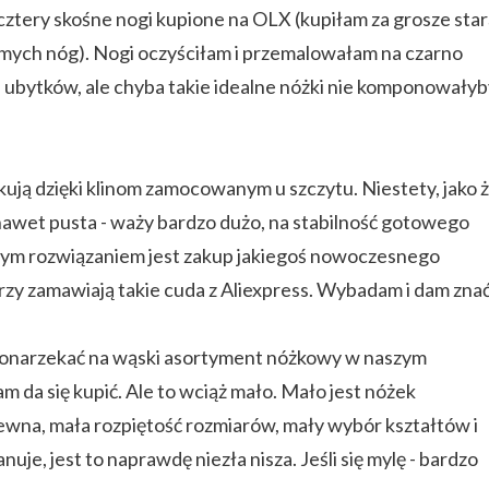
 cztery skośne nogi kupione na OLX (kupiłam za grosze sta
amych nóg). Nogi oczyściłam i przemalowałam na czarno
i ubytków, ale chyba takie idealne nóżki nie komponowały
kują dzięki klinom zamocowanym u szczytu. Niestety, jako 
- nawet pusta - waży bardzo dużo, na stabilność gotowego
szym rozwiązaniem jest zakup jakiegoś nowoczesnego
rzy zamawiają takie cuda z Aliexpress. Wybadam i dam znać
y ponarzekać na wąski asortyment nóżkowy w naszym
tam da się kupić. Ale to wciąż mało. Mało jest nóżek
rewna, mała rozpiętość rozmiarów, mały wybór kształtów i
nuje, jest to naprawdę niezła nisza. Jeśli się mylę - bardzo