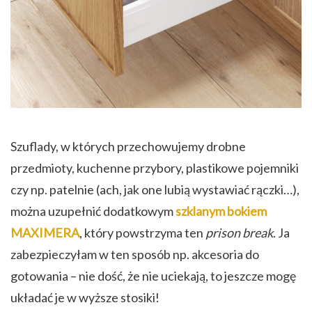
Szuflady, w których przechowujemy drobne
przedmioty, kuchenne przybory, plastikowe pojemniki
czy np. patelnie (ach, jak one lubią wystawiać rączki…),
można uzupełnić dodatkowym
szklanym bokiem
MAXIMERA
, który powstrzyma ten
prison break
. Ja
zabezpieczyłam w ten sposób np. akcesoria do
gotowania – nie dość, że nie uciekają, to jeszcze mogę
układać je w wyższe stosiki!