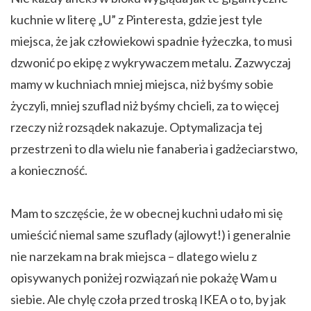
kuchnie w literę „U” z Pinteresta, gdzie jest tyle
miejsca, że jak człowiekowi spadnie łyżeczka, to musi
dzwonić po ekipę z wykrywaczem metalu. Zazwyczaj
mamy w kuchniach mniej miejsca, niż byśmy sobie
życzyli, mniej szuflad niż byśmy chcieli, za to więcej
rzeczy niż rozsądek nakazuje. Optymalizacja tej
przestrzeni to dla wielu nie fanaberia i gadżeciarstwo,
a konieczność.
Mam to szczęście, że w obecnej kuchni udało mi się
umieścić niemal same szuflady (ajlowyt!) i generalnie
nie narzekam na brak miejsca – dlatego wielu z
opisywanych poniżej rozwiązań nie pokażę Wam u
siebie. Ale chylę czoła przed troską IKEA o to, by jak