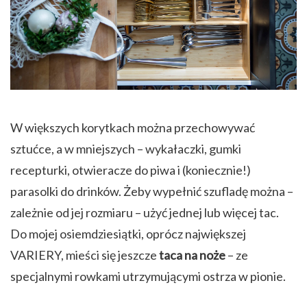
W większych korytkach można przechowywać
sztućce, a w mniejszych – wykałaczki, gumki
recepturki, otwieracze do piwa i (koniecznie!)
parasolki do drinków. Żeby wypełnić szufladę można –
zależnie od jej rozmiaru – użyć jednej lub więcej tac.
Do mojej osiemdziesiątki, oprócz największej
VARIERY, mieści się jeszcze
taca na noże
– ze
specjalnymi rowkami utrzymującymi ostrza w pionie.