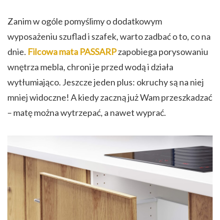
Zanim w ogóle pomyślimy o dodatkowym
wyposażeniu szuflad i szafek, warto zadbać o to, co na
dnie.
Filcowa mata PASSARP
zapobiega porysowaniu
wnętrza mebla, chroni je przed wodą i działa
wytłumiająco. Jeszcze jeden plus: okruchy są na niej
mniej widoczne! A kiedy zaczną już Wam przeszkadzać
– matę można wytrzepać, a nawet wyprać.