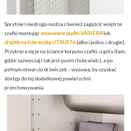
Sprytnie i niedrogo można również zagęścić wnętrze
szafki montując
wysuwane pudło VARIERA
lub
drążek na ściereczkę UTRUSTA
(albo i jedno, i drugie).
Przykręca się je na ściance korpusu szafki, u góry (tam,
gdzie zazwyczaj i tak jest pusto i hula wiatr), a po
pełnym otwarciu drzwiczek – wysuwa, by uzyskać
dostęp do tej dodatkowej powierzchni
przechowywania.