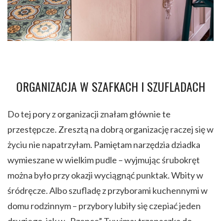
ORGANIZACJA W SZAFKACH I SZUFLADACH
Do tej pory z organizacji znałam głównie te
przestępcze. Zresztą na dobrą organizację raczej się w
życiu nie napatrzyłam. Pamiętam narzędzia dziadka
wymieszane w wielkim pudle – wyjmując śrubokręt
można było przy okazji wyciągnąć punktak. Wbity w
śródręcze. Albo szufladę z przyborami kuchennymi w
domu rodzinnym – przybory lubiły się czepiać jeden
drugiego, jak w „Rzepce” Tuwima: trzepaczka do