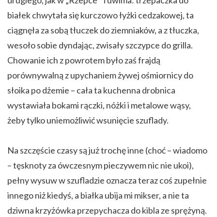
białek chwytała się kurczowo łyżki cedzakowej, ta
ciągnęła za sobą tłuczek do ziemniaków, a z tłuczka,
wesoło sobie dyndając, zwisały szczypce do grilla.
Chowanie ich z powrotem było zaś frajdą
porównywalną z upychaniem żywej ośmiornicy do
słoika po dżemie – cała ta kuchenna drobnica
wystawiała bokami rączki, nóżki i metalowe wąsy,
żeby tylko uniemożliwić wsunięcie szuflady.
Na szczęście czasy są już trochę inne (choć – wiadomo
– tęsknoty za ówczesnym pieczywem nic nie ukoi),
pełny wysuw w szufladzie oznacza teraz coś zupełnie
innego niż kiedyś, a białka ubija mi mikser, a nie ta
dziwna krzyżówka przepychacza do kibla ze sprężyną.