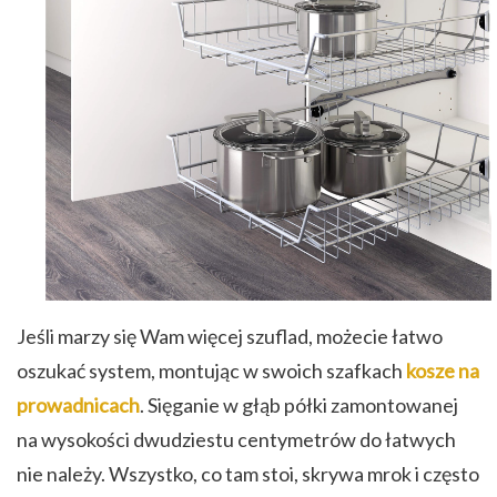
Jeśli marzy się Wam więcej szuflad, możecie łatwo
oszukać system, montując w swoich szafkach
kosze na
prowadnicach
. Sięganie w głąb półki zamontowanej
na wysokości dwudziestu centymetrów do łatwych
nie należy. Wszystko, co tam stoi, skrywa mrok i często