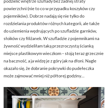
podzielić wnętrze szuflady bez żadnej straty
powierzchni (nie to co w przypadku koszyków czy
pojemników). Dobrze nadają się nie tylko do
rozdzielania produktów różnych kategorii, ale także
do uziemienia wędrujących po szufladzie garnków,
słoików czy filiżanek. W szufladzie z pojemnikami na
żywność wydzieliłam taką przezroczystą ścianką
miejsce plastikowym wieczkom – stoją teraz grzecznie
na baczność, a ja widzę je z góry jak na dłoni. Nagle
okazało się, że dobranie pokrywki do pudełeczka
może zajmować mniej niż półtorej godziny…