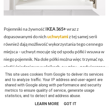
Pojemniki na żywność
IKEA 365+
wraz z
dopasowanymi do nich
uchwytami
z tej samej serii
również dają możliwość wykorzystania tego cennego
miejsca – uchwyt mocuje się od spodu półki i wsuwa w
niego pojemnik. Na dole półki można więc trzymać np.
płatki śniadaniowe w słoikach, a u góry – podwieszone
– pełne bakalii pojemniki 365+, wsunięte we
This site uses cookies from Google to deliver its services
and to analyze traffic. Your IP address and user-agent are
wspomniane prowadnice.
shared with Google along with performance and security
metrics to ensure quality of service, generate usage
statistics, and to detect and address abuse.
LEARN MORE
GOT IT