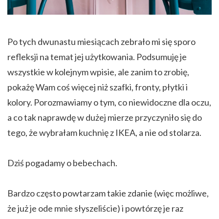
Po tych dwunastu miesiącach zebrało mi się sporo
refleksji na temat jej użytkowania. Podsumuję je
wszystkie w kolejnym wpisie, ale zanim to zrobię,
pokażę Wam coś więcej niż szafki, fronty, płytki i
kolory. Porozmawiamy o tym, co niewidoczne dla oczu,
a co tak naprawdę w dużej mierze przyczyniło się do
tego, że wybrałam kuchnię z IKEA, a nie od stolarza.
Dziś pogadamy o bebechach.
Bardzo często powtarzam takie zdanie (więc możliwe,
że już je ode mnie słyszeliście) i powtórzę je raz